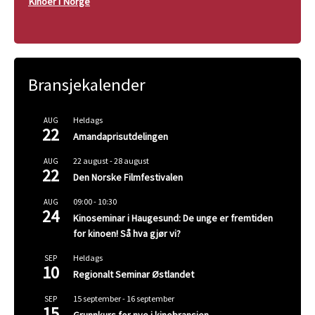
Kinoer i Norge
Bransjekalender
Heldags
AUG
22
Amandaprisutdelingen
22 august
-
28 august
AUG
22
Den Norske Filmfestivalen
09:00
-
10:30
AUG
24
Kinoseminar i Haugesund: De unge er fremtiden
for kinoen! Så hva gjør vi?
Heldags
SEP
10
Regionalt Seminar Østlandet
15 september
-
16 september
SEP
15