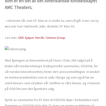
som er en del av det Amerikanske kinoselskapet
AMC Theaters.
– Historien vår som SF Kino er vi stolte av, men nå går vi inn i en ny
æra sier Ivar Halstvedt, adm. direktør SF Kino AS.
Les mer:
AMC kjøper Nordic Cinema Group
Med åpningen av kinosenteret på Storo i Oslo, falt valget på å
bruke vårt moderselskaps tradisjonsrike varemerke, ODEON, for
vår norske kinovirksomhet, heter det i pressemeldingen. Vi ønsket
en merkevareidentitet som er unik i Norge og som også har en
sterk kinoarv som utrykker vår stolthet av våre kinoer, og vi havnet
på ODEON som det åpenbare valg.
Bytte av varemerke fra SF Kino til ODEON skjer i forbindelse med
åpningen av ODEON Oslo den 22. mars og øvrige avdelinger vil