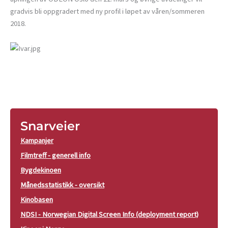
gradvis bli oppgradert med ny profil i løpet av våren/sommeren
2018.
Snarveier
Kampanjer
Filmtreff - generell info
Bygdekinoen
Månedsstatistikk - oversikt
Kinobasen
NDSI - Norwegian Digital Screen Info (deployment report)