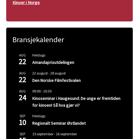
Kinoer i Norge
Bransjekalender
Heldags
AUG
22
Amandaprisutdelingen
22 august
-
28 august
AUG
22
Den Norske Filmfestivalen
09:00
-
10:30
AUG
24
Kinoseminar i Haugesund: De unge er fremtiden
for kinoen! Så hva gjør vi?
Heldags
SEP
10
Regionalt Seminar Østlandet
15 september
-
16 september
SEP