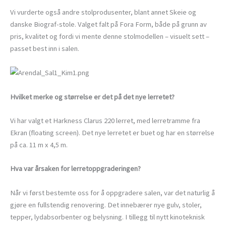
Vi vurderte også andre stolprodusenter, blant annet Skeie og
danske Biograf-stole. Valget falt på Fora Form, både på grunn av
pris, kvalitet og fordi vi mente denne stolmodellen – visuelt sett –
passet best inn i salen.
Hvilket merke og størrelse er det på det nye lerretet?
Vi har valgt et Harkness Clarus 220 lerret, med lerretramme fra
Ekran (floating screen). Det nye lerretet er buet og har en størrelse
på ca. 11 m x 4,5 m.
Hva var årsaken for lerretoppgraderingen?
Når vi først bestemte oss for å oppgradere salen, var det naturlig å
gjøre en fullstendig renovering. Det innebærer nye gulv, stoler,
tepper, lydabsorbenter og belysning. I tillegg til nytt kinoteknisk