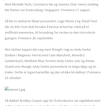
Med Michelle Yeoh, Constance Wu og Gemma Chan. Henry Golding
ble funnet i en frisørsalong i Singapore. Premiere 17. august.
Så ble to animerte filmer presentert:
Lego Movie 2
og
Small Foot
der en BIG Foot skal forsøke å bevise at han har støtt på et
småfotet menneske, til forundring for resten av den storvokste
gjengen. Premiere 28. september.
Mot slutten toppet det seg med
Mowgli
i regi av Andy Serkis
(Gollum i Ringenes Herre) med Cate Blanchett, Benedict
Cumberbach, Matthew Rhys foruten Andy Serkis selv og Rohan
Chand som Mowgli. Andy Serkis presenterte to lange klipp og en
trailer. Dette er ingen barnefilm og den vil ikke bli dubbet. Premiere
19. oktober.
Så dukket Bradley Cooper opp for å introdusere sin regidebut med