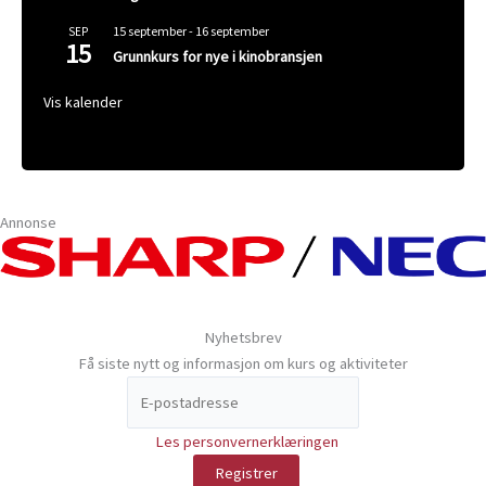
15 september
-
16 september
SEP
15
Grunnkurs for nye i kinobransjen
Vis kalender
Annonse
Nyhetsbrev
Få siste nytt og informasjon om kurs og aktiviteter
Les personvernerklæringen