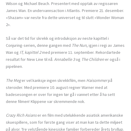
Wilson og Michael Beach. Presentert med opptak av regissøren
James Wan. En undervannsaction i Atlantis. Premiere 21. desember.
«Shazam» var neste fra dette universet og til slutt «Wonder Woman
2».
Så var det tid for skrekk og introduksjon av neste kapittel i
Conjuring-serien, denne gangen med
The Nun
, igjen i regi av James
Wan og
IT, kapittel 2
med premiere 11. september. Rekordartede
resultat for New Line til nå.
Annabelle 3
og
The Children
er også i
pipelinen.
The Meg
er vel kanksje ingen skrekkfilm, men
Haisommer
på
steroider. Med premiere 10. august regner Warner med at
badesesongen er over for ingen tør gå i vannet etter å ha sett
denne filmen! Klippene var skremmende nok.
Crazy Rich Asians
er en film med utelukkende asiatisk amerikanske
skuespillere, som for første gang viser at man kan ta dette miljøet
på alvor. Tre velstående kinesiske familier forbereder årets bryllup.