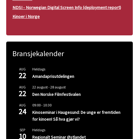
NDSI - Norwegian Digital Screen Info (deployment report)
Kinoer i Norge
Bransjekalender
Heldags
AUG
22
Amandaprisutdelingen
22 august
-
28 august
AUG
22
Den Norske Filmfestivalen
09:00
-
10:30
AUG
24
Kinoseminar i Haugesund: De unge er fremtiden
for kinoen! Så hva gjør vi?
Heldags
SEP
10
Regionalt Seminar Østlandet