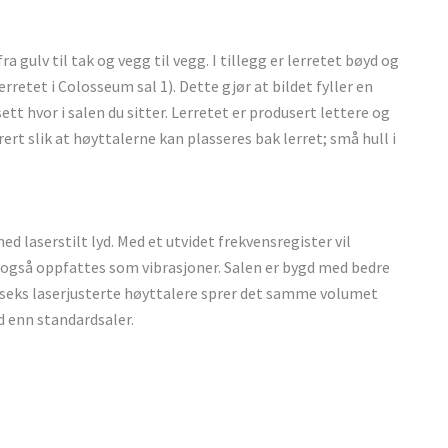
a gulv til tak og vegg til vegg. I tillegg er lerretet bøyd og
rretet i Colosseum sal 1). Dette gjør at bildet fyller en
ett hvor i salen du sitter. Lerretet er produsert lettere og
orert slik at høyttalerne kan plasseres bak lerret; små hull i
d laserstilt lyd. Med et utvidet frekvensregister vil
de også oppfattes som vibrasjoner. Salen er bygd med bedre
’ seks laserjusterte høyttalere sprer det samme volumet
 enn standardsaler.