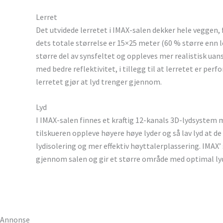
Lerret
Det utvidede lerretet i IMAX-salen dekker hele veggen, fr
dets totale størrelse er 15×25 meter (60 % større enn le
større del av synsfeltet og oppleves mer realistisk uans
med bedre reflektivitet, i tillegg til at lerretet er perf
lerretet gjør at lyd trenger gjennom.
Lyd
I IMAX-salen finnes et kraftig 12-kanals 3D-lydsystem me
tilskueren oppleve høyere høye lyder og så lav lyd at 
lydisolering og mer effektiv høyttalerplassering. IMAX
gjennom salen og gir et større område med optimal lyd
Annonse