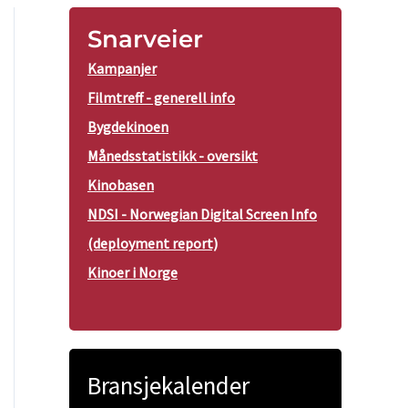
Snarveier
Kampanjer
Filmtreff - generell info
Bygdekinoen
Månedsstatistikk - oversikt
Kinobasen
NDSI - Norwegian Digital Screen Info
(deployment report)
Kinoer i Norge
Bransjekalender