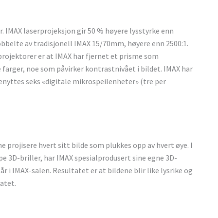
r. IMAX laserprojeksjon gir 50 % høyere lysstyrke enn
bbelte av tradisjonell IMAX 15/70mm, høyere enn 2500:1.
projektorer er at IMAX har fjernet et prisme som
ke farger, noe som påvirker kontrastnivået i bildet. IMAX har
nyttes seks «digitale mikrospeilenheter» (tre per
 projisere hvert sitt bilde som plukkes opp av hvert øye. I
e 3D-briller, har IMAX spesialprodusert sine egne 3D-
r i IMAX-salen. Resultatet er at bildene blir like lysrike og
atet.