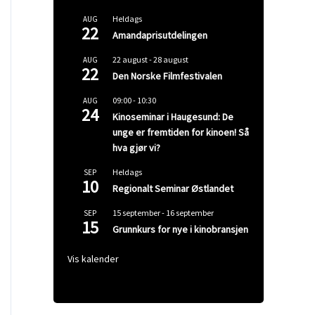
Heldags
AUG
22
Amandaprisutdelingen
22 august
-
28 august
AUG
22
Den Norske Filmfestivalen
09:00
-
10:30
AUG
24
Kinoseminar i Haugesund: De
unge er fremtiden for kinoen! Så
hva gjør vi?
Heldags
SEP
10
Regionalt Seminar Østlandet
15 september
-
16 september
SEP
15
Grunnkurs for nye i kinobransjen
Vis kalender