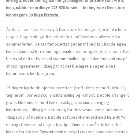
lørdag 3. november og danner grunnlaget for prisene som Årets
kino, nådde rekordhøye 225.620 besøk – det høyeste i Den store
kinodagens 30 årige historie.
Årets vinner i liten klasse på Den store kinodagen kjørte film hele
dagen. Dagen ble godt markedsført, på facebook allerede fra
sommerferien. De startet billettsalget en måned før, hadde egen
kinoreklame på lerretene og sosiale medier og skjerm i kinoen. Det
ble også delt ut flyers på svømmehallen og til «damenes aften» på
shoppingsenteret, i tillegg til at det ble laget en egen side i
kulturhusets høstprogram.
På dagen lagde de Kjempesprettert (treff juletreet med julekula),
tegnerom, barnedisko, ansiktsmaling og Kahoot. Det ble arrangert
gratis filmkonsert med live musikk, gratis kinovisning og
kinofrokost, i tillegg til servering for de voksne under Bohemian
Rhapsody på kvelden. Det ble satt besøksrekord med hele 49 %
økning i besøket på dagen fra i fjor. Vinneren av Årets kino liten
klasse for 2018 er
Tysvær kino
! Kinosjef Øystein Simonsen mottok