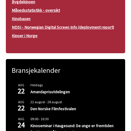
Bygdekinoen
Månedsstatistikk - oversikt
Kinobasen
NDSI - Norwegian Digital Screen Info (deployment report)
Kinoer i Norge
Bransjekalender
Heldags
AUG
22
Amandaprisutdelingen
22 august
-
28 august
AUG
22
Den Norske Filmfestivalen
09:00
-
10:30
AUG
24
Kinoseminar i Haugesund: De unge er fremtiden