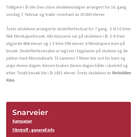
Tidligere i år ble Den store skolekinodagen arrangert for 16. gang
onsdag 7. februar og trakk i overkant av 30.000 elever.
Årets skolekino arrangerte skolefilmfestival for 7 gang. 5 til 10 trinn
fikk filmskaperbesøk. Alle klassene var på skolekino i år. 5-8 trinn
utgjorde 868 elever og 1.3 trinn 590 elever. 6 filmskapere kom på
besøk. Skolefilmfestivalen er lagt inn i fagplanen på skolene og de
jobber med filmstudieark. Til sammen 7 filmer ble vist for barn og
unge denne dagen. Kinoen brukes denne dagen både i skoletid og
etter. Totalt besøk ble i år 1831 elever. Årets skolekino er
Notodden
Kino
.
Snarveier
Kampanjer
Filmtreff - generell info