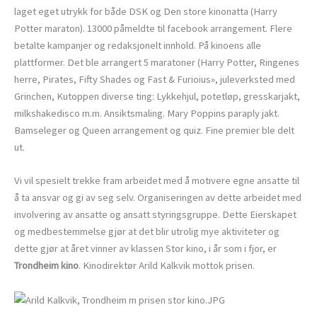
laget eget utrykk for både DSK og Den store kinonatta (Harry
Potter maraton). 13000 påmeldte til facebook arrangement. Flere
betalte kampanjer og redaksjonelt innhold. På kinoens alle
plattformer. Det ble arrangert 5 maratoner (Harry Potter, Ringenes
herre, Pirates, Fifty Shades og Fast & Furioius», juleverksted med
Grinchen, Kutoppen diverse ting: Lykkehjul, potetløp, gresskarjakt,
milkshakedisco m.m. Ansiktsmaling. Mary Poppins paraply jakt.
Bamseleger og Queen arrangement og quiz. Fine premier ble delt
ut.
Vi vil spesielt trekke fram arbeidet med å motivere egne ansatte til
å ta ansvar og gi av seg selv. Organiseringen av dette arbeidet med
involvering av ansatte og ansatt styringsgruppe. Dette Eierskapet
og medbestemmelse gjør at det blir utrolig mye aktiviteter og
dette gjør at året vinner av klassen Stor kino, i år som i fjor, er
Trondheim kino
. Kinodirektør Arild Kalkvik mottok prisen.