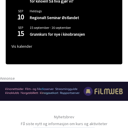
for kinoen! Så hva gjør vi?
Heldags
SEP
10
Regionalt Seminar Østlandet
15 september
-
16 september
SEP
15
Grunnkurs for nye i kinobransjen
Vis kalender
Annonse
Nyhetsbrev
Få siste nytt og informasjon om kurs og aktiviteter