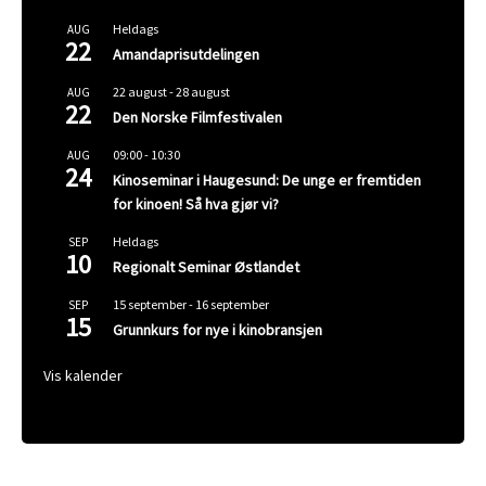
Heldags
AUG
22
Amandaprisutdelingen
22 august
-
28 august
AUG
22
Den Norske Filmfestivalen
09:00
-
10:30
AUG
24
Kinoseminar i Haugesund: De unge er fremtiden
for kinoen! Så hva gjør vi?
Heldags
SEP
10
Regionalt Seminar Østlandet
15 september
-
16 september
SEP
15
Grunnkurs for nye i kinobransjen
Vis kalender