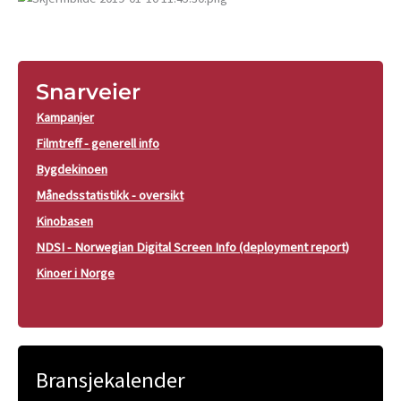
Snarveier
Kampanjer
Filmtreff - generell info
Bygdekinoen
Månedsstatistikk - oversikt
Kinobasen
NDSI - Norwegian Digital Screen Info (deployment report)
Kinoer i Norge
Bransjekalender