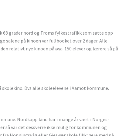
68 grader nord og Troms fylkestrafikk som satte opp
ge salene på kinoen var fullbooket over 2 dager. Alle
en relativt nye kinoen på øya. 150 elever og lærere så på
å skolekino. Dvs alle skoleelevene i Aamot kommune.
mmune. Nordkapp kino har i mange år vært i Norges-
r så var det dessverre ikke mulig for kommunen og
 fra Honningsvåg eller Gjesvær skole fikk være med på