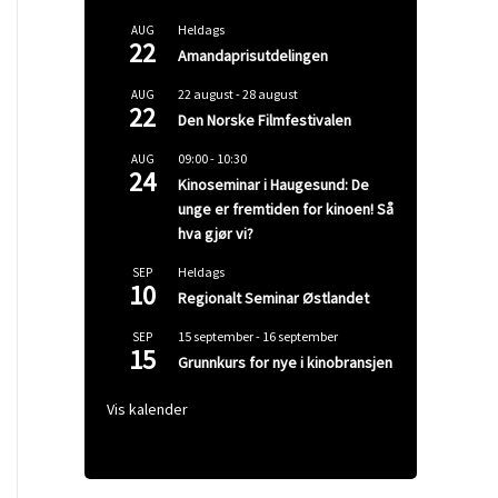
Heldags
AUG
22
Amandaprisutdelingen
22 august
-
28 august
AUG
22
Den Norske Filmfestivalen
09:00
-
10:30
AUG
24
Kinoseminar i Haugesund: De
unge er fremtiden for kinoen! Så
hva gjør vi?
Heldags
SEP
10
Regionalt Seminar Østlandet
15 september
-
16 september
SEP
15
Grunnkurs for nye i kinobransjen
Vis kalender