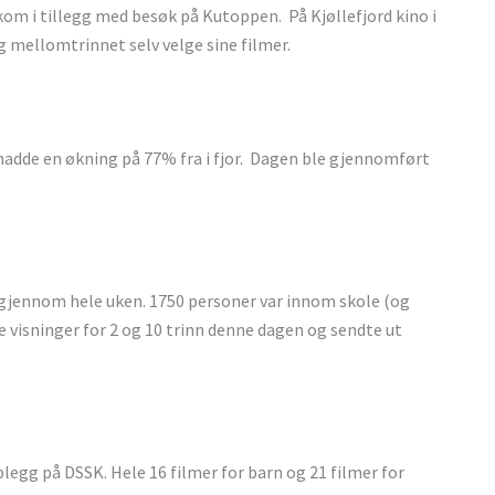
om i tillegg med besøk på Kutoppen. På Kjøllefjord kino i
mellomtrinnet selv velge sine filmer.
hadde en økning på 77% fra i fjor. Dagen ble gjennomført
t gjennom hele uken. 1750 personer var innom skole (og
 visninger for 2 og 10 trinn denne dagen og sendte ut
egg på DSSK. Hele 16 filmer for barn og 21 filmer for