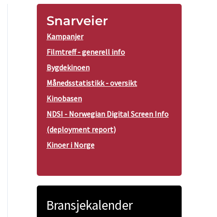
Snarveier
Kampanjer
Filmtreff - generell info
Bygdekinoen
Månedsstatistikk - oversikt
Kinobasen
NDSI - Norwegian Digital Screen Info
(deployment report)
Kinoer i Norge
Bransjekalender