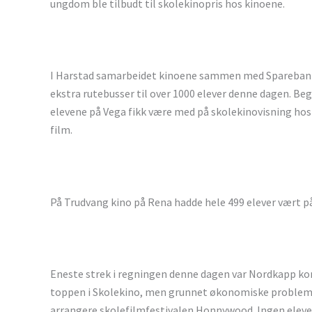
ungdom ble tilbudt til skolekinopris hos kinoene.
I Harstad samarbeidet kinoene sammen med Sparebank 
ekstra rutebusser til over 1000 elever denne dagen. Beg
elevene på Vega fikk være med på skolekinovisning hos d
film.
På Trudvang kino på Rena hadde hele 499 elever vært p
Eneste strek i regningen denne dagen var Nordkapp ko
toppen i Skolekino, men grunnet økonomiske probleme
arrangere skolefilmfestivalen Honnywood. Ingen elever