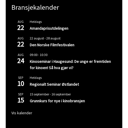
Bransjekalender
Heldags
AUG
22
Amandaprisutdelingen
22 august
-
28 august
AUG
22
Den Norske Filmfestivalen
09:00
-
10:30
AUG
24
Kinoseminar i Haugesund: De unge er fremtiden
for kinoen! Så hva gjør vi?
Heldags
SEP
10
Regionalt Seminar Østlandet
15 september
-
16 september
SEP
15
Grunnkurs for nye i kinobransjen
Vis kalender