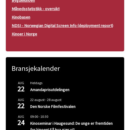
Bygdekinoen
Månedsstatistikk - oversikt
Kinobasen
NDSI - Norwegian Digital Screen Info (deployment report)
Kinoer i Norge
Bransjekalender
Heldags
AUG
22
Amandaprisutdelingen
22 august
-
28 august
AUG
22
Den Norske Filmfestivalen
09:00
-
10:30
AUG
24
Kinoseminar i Haugesund: De unge er fremtiden
for kinoen! Så hva gjør vi?