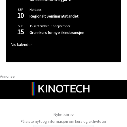
Heldags
SEP
10
Regionalt Seminar Østlandet
15 september
-
16 september
SEP
15
Grunnkurs for nye i kinobransjen
Vis kalender
Annonse
Nyhetsbrev
Få siste nytt og informasjon om kurs og aktiviteter