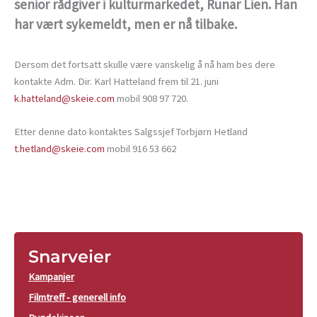
senior rådgiver i kulturmarkedet, Runar Lien. Han
har vært sykemeldt, men er nå tilbake.
Dersom det fortsatt skulle være vanskelig å nå ham bes dere
kontakte Adm. Dir. Karl Hatteland frem til 21. juni
k.hatteland@skeie.com
mobil 908 97 720.
Etter denne dato kontaktes Salgssjef Torbjørn Hetland
t.hetland@skeie.com
mobil 916 53 662
Snarveier
Kampanjer
Filmtreff - generell info