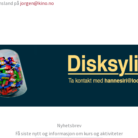
ensland på
jorgen@kino.no
Nyhetsbrev
Få siste nytt og informasjon om kurs og aktiviteter