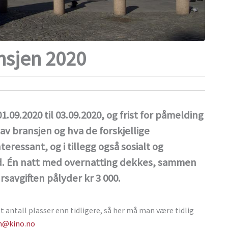
nsjen 2020
.09.2020 til 03.09.2020, og frist for påmelding
 av bransjen og hva de forskjellige
eressant, og i tillegg også sosialt og
hold. Én natt med overnatting dekkes, sammen
ursavgiften pålyder kr 3 000.
 antall plasser enn tidligere, så her må man være tidlig
n@kino.no