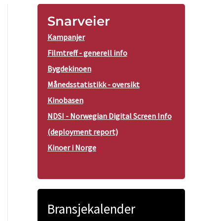
Snarveier
Kampanjer
Filmtreff - generell info
Bygdekinoen
Månedsstatistikk - oversikt
Kinobasen
NDSI - Norwegian Digital Screen Info
(deployment report)
Kinoer i Norge
Bransjekalender