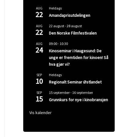
Heldags
AUG
22
Amandaprisutdelingen
22 august
-
28 august
AUG
22
Den Norske Filmfestivalen
09:00
-
10:30
AUG
24
Kinoseminar i Haugesund: De
unge er fremtiden for kinoen! Så
hva gjør vi?
Heldags
SEP
10
Regionalt Seminar Østlandet
15 september
-
16 september
SEP
15
Grunnkurs for nye i kinobransjen
Vis kalender