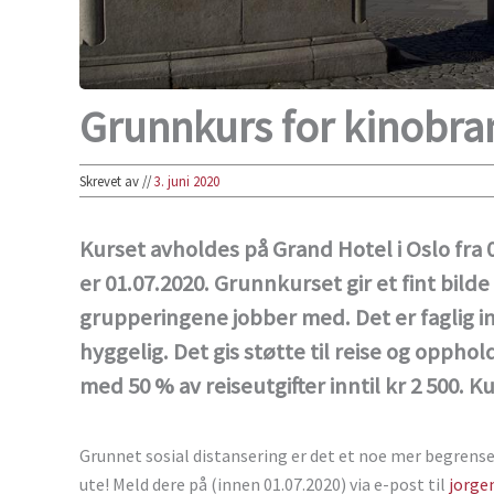
Grunnkurs for kinobra
Skrevet av
//
3. juni 2020
Kurset avholdes på Grand Hotel i Oslo fra 01
er 01.07.2020. Grunnkurset gir et fint bilde
grupperingene jobber med. Det er faglig int
hyggelig. Det gis støtte til reise og opp
med 50 % av reiseutgifter inntil kr 2 500. K
Grunnet sosial distansering er det et noe mer begrenset
ute! Meld dere på (innen 01.07.2020) via e-post til
jorge