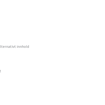
lternativt innhold
t