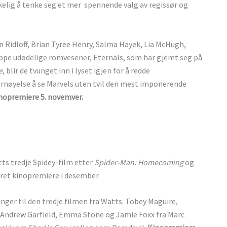
skelig å tenke seg et mer spennende valg av regissør og
n Ridloff, Brian Tyree Henry, Salma Hayek, Lia McHugh,
ppe udødelige romvesener, Eternals, som har gjemt seg på
e
, blir de tvunget inn i lyset igjen for å redde
ornøyelse å se Marvels uten tvil den mest imponerende
nopremiere 5. novemver.
tts tredje Spidey-film etter
Spider-Man: Homecoming
og
kret kinopremiere i desember.
inger til den tredje filmen fra Watts. Tobey Maguire,
g Andrew Garfield, Emma Stone og Jamie Foxx fra Marc