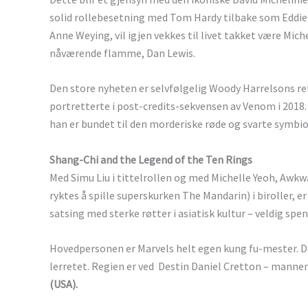
solid rollebesetning med Tom Hardy tilbake som Eddie
Anne Weying, vil igjen vekkes til livet takket være Mic
nåværende flamme, Dan Lewis.
Den store nyheten er selvfølgelig Woody Harrelsons r
portretterte i post-credits-sekvensen av Venom i 2018.
han er bundet til den morderiske røde og svarte symbi
Shang-Chi and the Legend of the Ten Rings
Med Simu Liu i tittelrollen og med Michelle Yeoh, Awk
ryktes å spille superskurken The Mandarin) i biroller, er
satsing med sterke røtter i asiatisk kultur – veldig spe
Hovedpersonen er Marvels helt egen kung fu-mester. Det
lerretet. Regien er ved Destin Daniel Cretton – mann
(USA).