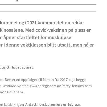
likummet og i 2021 kommer det en rekke
 kinosalene. Med covid-vaksinen på plass er
m åpner startfeltet for muskuløse
er i denne vektklassen blitt utsatt, men nå er
gitt i løpet av året:
 Den er en oppfølger til filmen fra 2017, og i begge
e.
Wonder Woman 1984
er regissert av Patty Jenkins som
avid Callaham.
en kalde krigen.
Antatt norsk premiere er februar.