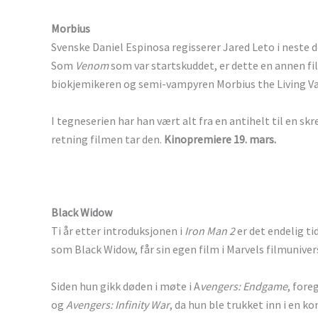
Morbius
Svenske Daniel Espinosa regisserer Jared Leto i neste 
Som
Venom
som var startskuddet, er dette en annen f
biokjemikeren og semi-vampyren Morbius the Living V
I tegneserien har han vært alt fra en antihelt til en sk
retning filmen tar den.
Kinopremiere 19. mars.
Black Widow
Ti år etter introduksjonen i
Iron Man 2
er det endelig t
som Black Widow, får sin egen film i Marvels filmuniver
Siden hun gikk døden i møte i A
vengers: Endgame
, fore
og
Avengers: Infinity War
, da hun ble trukket inn i en k