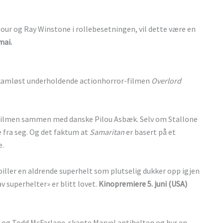
ur og Ray Winstone i rollebesetningen, vil dette være en
mai.
skamløst underholdende actionhorror-filmen
Overlord
ltfilmen sammen med danske Pilou Asbæk. Selv om Stallone
e fra seg. Og det faktum at
Samaritan
er basert på et
e.
spiller en aldrende superhelt som plutselig dukker opp igjen
av superhelter» er blitt lovet.
Kinopremiere 5. juni (USA)
e og Todd McFarlane-skapte Marvel antihelten og byr en