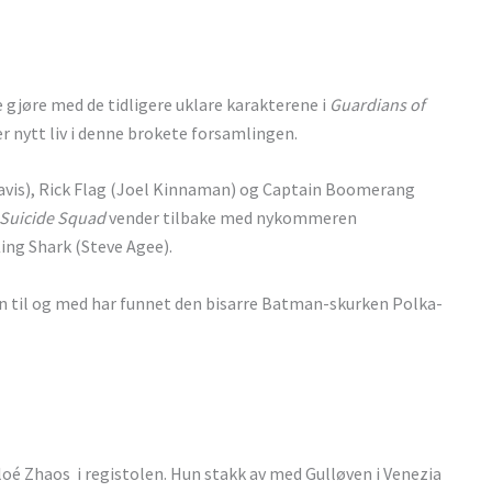
gjøre med de tidligere uklare karakterene i
Guardians of
r nytt liv i denne brokete forsamlingen.
avis), Rick Flag (Joel Kinnaman) og Captain Boomerang
Suicide Squad
vender tilbake med nykommeren
ing Shark (Steve Agee).
an til og med har funnet den bisarre Batman-skurken Polka-
oé Zhaos i registolen. Hun stakk av med Gulløven i Venezia