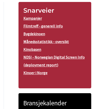
Snarveier
Kampanjer
Filmtreff - generell info
Bygdekinoen
Månedsstatistikk - oversikt
Kinobasen
NDSI - Norwegian Digital Screen Info
(deployment report)
Kinoer i Norge
Bransjekalender