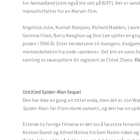
for
Nomadland
(som også ble vist på BIFF). Det er van
manusforfatter for en Marvel-film.
Angelina Jolie, Kumail Nanjiani, Richard Madden, Laure
Gemma Chan, Barry Keoghan og Don Lee spiller en gru
jorden i 7000 år. Etter hendelsene til
Avengers: Endgam
menneskeheten fra onde «avvikere». Det blir en sann f
samling av skuespillere bli regissert av Chloé Zhaos.
Ki
Untitled Spider-Man Sequel
Den har ikke en gang en tittel enda, men det er Jon Wa
Spider-Man: Far From Hom
e uansett, og den har en spi
Etterde to forrige filmene er det lov å ha store forvent
Kirsten Dunst og Alfred Molina fra Sam Raimi-tiden o