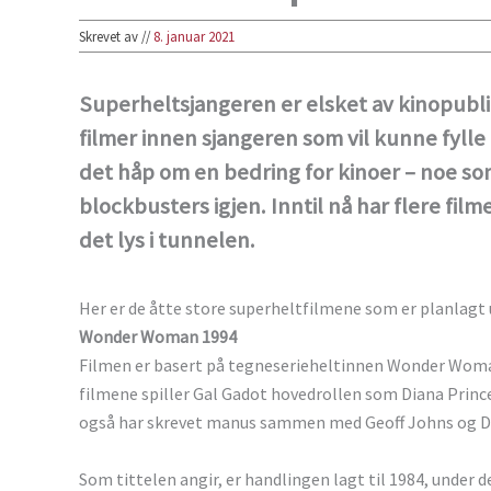
Skrevet av
//
8. januar 2021
Superheltsjangeren er elsket av kinopub
filmer innen sjangeren som vil kunne fylle
det håp om en bedring for kinoer – noe so
blockbusters igjen. Inntil nå har flere film
det lys i tunnelen.
Her er de åtte store superheltfilmene som er planlagt ut
Wonder Woman 1994
Filmen er basert på tegneserieheltinnen Wonder Woman.
filmene spiller Gal Gadot hovedrollen som Diana Princ
også har skrevet manus sammen med Geoff Johns og D
Som tittelen angir, er handlingen lagt til 1984, under d