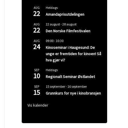
Heldags
AUG
22
Amandaprisutdelingen
22 august
-
28 august
AUG
22
Den Norske Filmfestivalen
09:00
-
10:30
AUG
24
Kinoseminar i Haugesund: De
unge er fremtiden for kinoen! Så
hva gjør vi?
Heldags
SEP
10
Regionalt Seminar Østlandet
15 september
-
16 september
SEP
15
Grunnkurs for nye i kinobransjen
Vis kalender