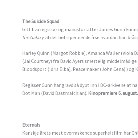
The Suicide Squad
Gitt hva regissør og manusforfatter James Gunn kunne 
the Galaxy
vil det bøli spennende å se hvordan han blåse
Harley Quinn (Margot Robbie), Amanda Waller (Viola D
(Jai Courtney) fra David Ayers smertelig middelmådige
Bloodsport (Idris Elba), Peacemaker (John Cena) ) og K
Regissør Gunn har gravd så dypt inn i DC-arkivene at h
Dot Man (David Dastmalchian).
Kinopremiere 6. august.
Eternals
Kanskje årets mest overraskende superheltfilm har Chl