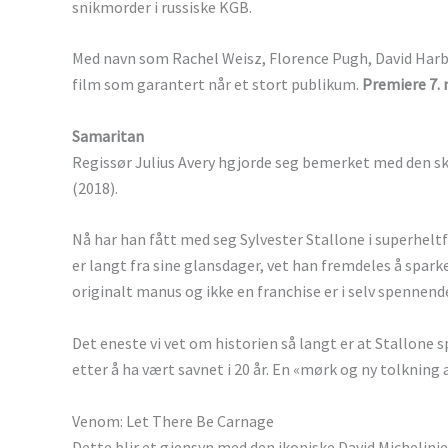
snikmorder i russiske KGB.
Med navn som Rachel Weisz, Florence Pugh, David Harbo
film som garantert når et stort publikum.
Premiere 7. 
Samaritan
Regissør Julius Avery hgjorde seg bemerket med den 
(2018).
Nå har han fått med seg Sylvester Stallone i superhe
er langt fra sine glansdager, vet han fremdeles å spark
originalt manus og ikke en franchise er i selv spennend
Det eneste vi vet om historien så langt er at Stallone 
etter å ha vært savnet i 20 år. En «mørk og ny tolkning 
Venom: Let There Be Carnage
Dette blir et gjensyn med den ikoniske David Michelini