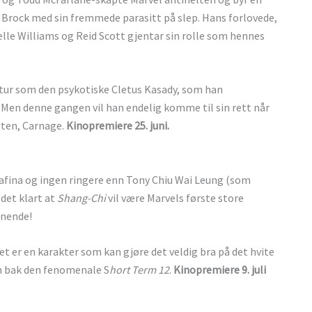
 Brock med sin fremmede parasitt på slep. Hans forlovede,
helle Williams og Reid Scott gjentar sin rolle som hennes
etur som den psykotiske Cletus Kasady, som han
 Men denne gangen vil han endelig komme til sin rett når
oten, Carnage.
Kinopremiere 25. juni.
wafina og ingen ringere enn Tony Chiu Wai Leung (som
 det klart at
Shang-Chi
vil være Marvels første store
nnende!
 er en karakter som kan gjøre det veldig bra på det hvite
en bak den fenomenale S
hort Term 12
.
Kinopremiere 9. juli