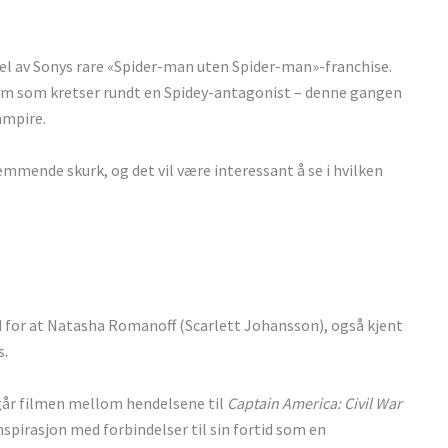
del av Sonys rare «Spider-man uten Spider-man»-franchise.
ilm som kretser rundt en Spidey-antagonist – denne gangen
ampire.
remmende skurk, og det vil være interessant å se i hvilken
id for at Natasha Romanoff (Scarlett Johansson), også kjent
s.
går filmen mellom hendelsene til
Captain America: Civil War
onspirasjon med forbindelser til sin fortid som en