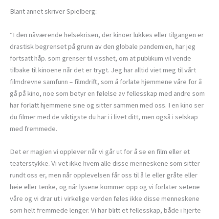
Blant annet skriver Spielberg:
“I den nåværende helsekrisen, der kinoer lukkes eller tilgangen er
drastisk begrenset på grunn av den globale pandemien, har jeg
fortsatt håp. som grenser til visshet, om at publikum vil vende
tilbake til kinoene når det er trygt. Jeg har alltid viet meg til vårt
filmdrevne samfunn – filmdrift, som å forlate hjemmene våre for å
gå på kino, noe som betyr en følelse av fellesskap med andre som
har forlatt hjemmene sine og sitter sammen med oss. I en kino ser
du filmer med de viktigste du har i i livet ditt, men også i selskap
med fremmede.
Det er magien vi opplever når vi går ut for å se en film eller et
teaterstykke. Vi vet ikke hvem alle disse menneskene som sitter
rundt oss er, men når opplevelsen får oss til å le eller gråte eller
heie eller tenke, og når lysene kommer opp og vi forlater setene
våre og vi drar ut i virkelige verden føles ikke disse menneskene
som helt fremmede lenger. Vi har blitt et fellesskap, både i hjerte