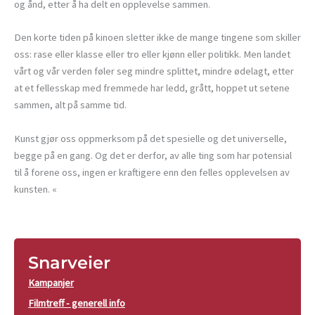
og ånd, etter å ha delt en opplevelse sammen.
Den korte tiden på kinoen sletter ikke de mange tingene som skiller
oss: rase eller klasse eller tro eller kjønn eller politikk. Men landet
vårt og vår verden føler seg mindre splittet, mindre ødelagt, etter
at et fellesskap med fremmede har ledd, grått, hoppet ut setene
sammen, alt på samme tid.
Kunst gjør oss oppmerksom på det spesielle og det universelle,
begge på en gang. Og det er derfor, av alle ting som har potensial
til å forene oss, ingen er kraftigere enn den felles opplevelsen av
kunsten. «
Snarveier
Kampanjer
Filmtreff - generell info