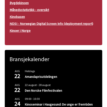
Bygdekinoen
Månedsstatistikk - oversikt
Kinobasen
NDSI - Norwegian Digital Screen Info (deployment report)
Kinoer i Norge
Bransjekalender
Heldags
AUG
22
Amandaprisutdelingen
22 august
-
28 august
AUG
22
Den Norske Filmfestivalen
09:00
-
10:30
AUG
24
Kinoseminar i Haugesund: De unge er fremtiden