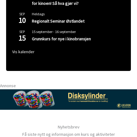
for kinoen! Så hva gjør vi?
Heldags
SEP
10
Regionalt Seminar Østlandet
15 september
-
16 september
SEP
15
Grunnkurs for nye i kinobransjen
Vis kalender
Annonse
Nyhetsbrev
Få siste nytt og informasjon om kurs og aktiviteter