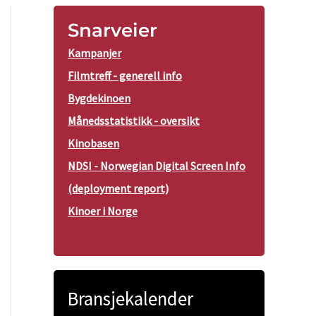
Snarveier
Kampanjer
Filmtreff - generell info
Bygdekinoen
Månedsstatistikk - oversikt
Kinobasen
NDSI - Norwegian Digital Screen Info
(deployment report)
Kinoer i Norge
Bransjekalender