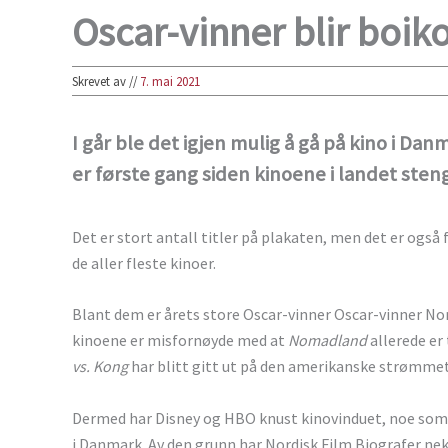
Oscar-vinner blir boik
Skrevet av
//
7. mai 2021
I går ble det igjen mulig å gå på kino i Da
er første gang siden kinoene i landet sten
Det er stort antall titler på plakaten, men det er ogs
de aller fleste kinoer.
Blant dem er årets store Oscar-vinner Oscar-vinner 
kinoene er misfornøyde med at
Nomadland
allerede er
vs. Kong
har blitt gitt ut på den amerikanske strømm
Dermed har Disney og HBO knust kinovinduet, noe som va
i Danmark. Av den grunn har Nordisk Film Biografer nekt