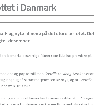
ottet i Danmark
nmark og nyte filmene på det store lerretet. Det
gte i desember.
å flere bemerkelsesverdige filmer som ikke har premiere på
Nomadland og popkornfilmen
Godzilla vs. Kong.
Årsaken er at
 tilgjengelig på strømmetjenesten Disney+, og at
Godzilla
etjenesten HBO MAX.
nligvis betyr at kinoer har filmene eksklusivt i 128 dager
et å vise de to filmene, sier Casper Bonavent, direktør for