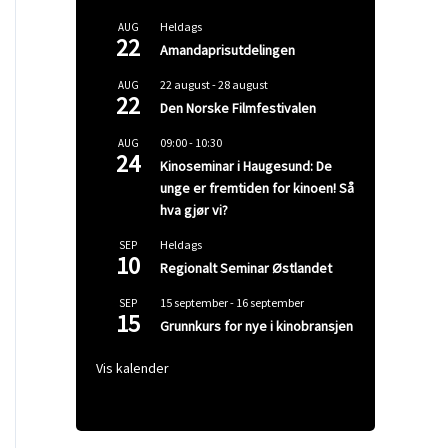
Heldags
AUG
22
Amandaprisutdelingen
22 august
-
28 august
AUG
22
Den Norske Filmfestivalen
09:00
-
10:30
AUG
24
Kinoseminar i Haugesund: De
unge er fremtiden for kinoen! Så
hva gjør vi?
Heldags
SEP
10
Regionalt Seminar Østlandet
15 september
-
16 september
SEP
15
Grunnkurs for nye i kinobransjen
Vis kalender