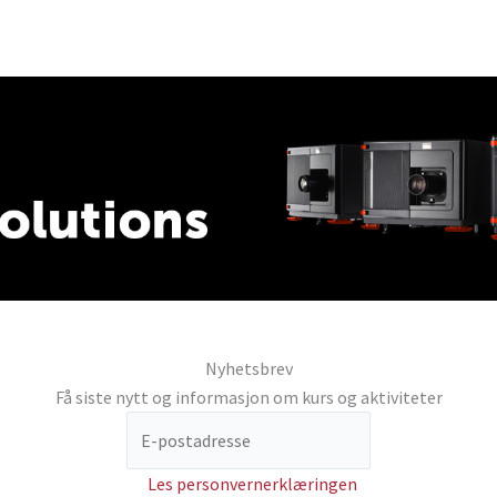
Nyhetsbrev
Få siste nytt og informasjon om kurs og aktiviteter
Les personvernerklæringen