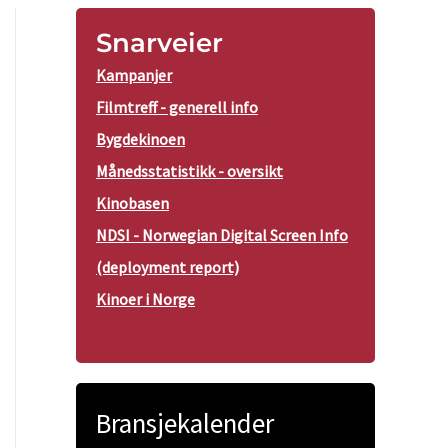
Snarveier
Kampanjer
Filmtreff - generell info
Bygdekinoen
Månedsstatistikk - oversikt
Kinobasen
NDSI - Norwegian Digital Screen Info
(deployment report)
Kinoer i Norge
Bransjekalender