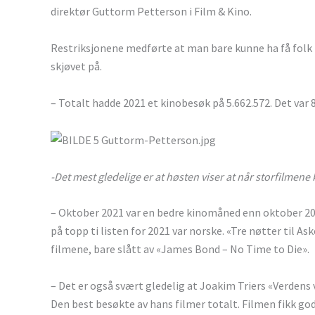
direktør Guttorm Petterson i Film & Kino.
Restriksjonene medførte at man bare kunne ha få folk i
skjøvet på.
– Totalt hadde 2021 et kinobesøk på 5.662.572. Det var 
-Det mest gledelige er at høsten viser at når storfilme
– Oktober 2021 var en bedre kinomåned enn oktober 201
på topp ti listen for 2021 var norske. «Tre nøtter til A
filmene, bare slått av «James Bond – No Time to Die».
– Det er også svært gledelig at Joakim Triers «Verdens
Den best besøkte av hans filmer totalt. Filmen fikk go