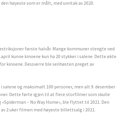
 den høyeste som er målt, med unntak av 2020.
 restriksjoner første halvår. Mange kommuner stengte ned
14.april kunne kinoene kun ha 20 stykker i salene. Dette økte
r for kinoene. Dessverre ble senhøsten preget av
d i salene og maksimalt 100 personer, men alt 9. desember
ner. Dette førte igjen til at flere storfilmer som skulle
«Spiderman – No Way Home», ble flyttet til 2021. Den
 av 2 uker filmen med høyeste billettsalg i 2021.