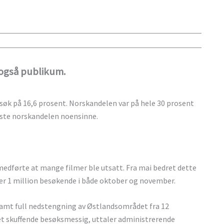
også publikum.
esøk på 16,6 prosent. Norskandelen var på hele 30 prosent
yeste norskandelen noensinne.
edførte at mange filmer ble utsatt. Fra mai bedret dette
er 1 million besøkende i både oktober og november.
 samt full nedstengning av Østlandsområdet fra 12
ret skuffende besøksmessig, uttaler administrerende