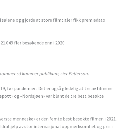
 salene og gjorde at store filmtitler fikk premiedato
821.049 fler besøkende enn i 2020.
ne kommer så kommer publikum, sier Petterson.
9, før pandemien. Det er også gledelig at tre av filmene
skepott» og «Nordsjøen» var blant de tre best besøkte
 verste menneske» er den femte best besøkte filmen i 2021.
d drahjelp av stor internasjonal oppmerksomhet og pris i