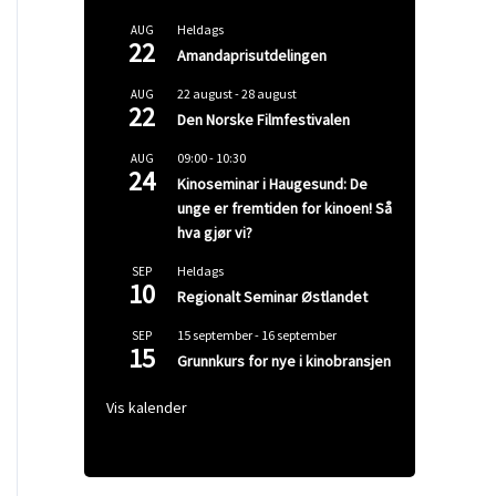
Heldags
AUG
22
Amandaprisutdelingen
22 august
-
28 august
AUG
22
Den Norske Filmfestivalen
09:00
-
10:30
AUG
24
Kinoseminar i Haugesund: De
unge er fremtiden for kinoen! Så
hva gjør vi?
Heldags
SEP
10
Regionalt Seminar Østlandet
15 september
-
16 september
SEP
15
Grunnkurs for nye i kinobransjen
Vis kalender