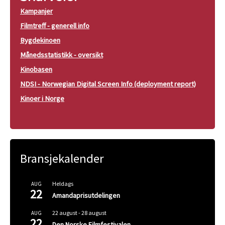
Kampanjer
Filmtreff - generell info
Bygdekinoen
Månedsstatistikk - oversikt
Kinobasen
NDSI - Norwegian Digital Screen Info (deployment report)
Kinoer i Norge
Bransjekalender
Heldags
AUG
22
Amandaprisutdelingen
22 august
-
28 august
AUG
22
Den Norske Filmfestivalen