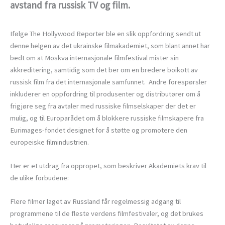
avstand fra russisk TV og film.
Ifølge The Hollywood Reporter ble en slik oppfordring sendt ut
denne helgen av det ukrainske filmakademiet, som blant annet har
bedt om at Moskva internasjonale filmfestival mister sin
akkreditering, samtidig som det ber om en bredere boikott av
russisk film fra det internasjonale samfunnet. Andre forespørsler
inkluderer en oppfordring til produsenter og distributører om å
frigjøre seg fra avtaler med russiske filmselskaper der det er
mulig, og til Europarådet om å blokkere russiske filmskapere fra
Eurimages-fondet designet for å støtte og promotere den
europeiske filmindustrien.
Her er et utdrag fra oppropet, som beskriver Akademiets krav til
de ulike forbudene:
Flere filmer laget av Russland får regelmessig adgang til
programmene til de fleste verdens filmfestivaler, og det brukes