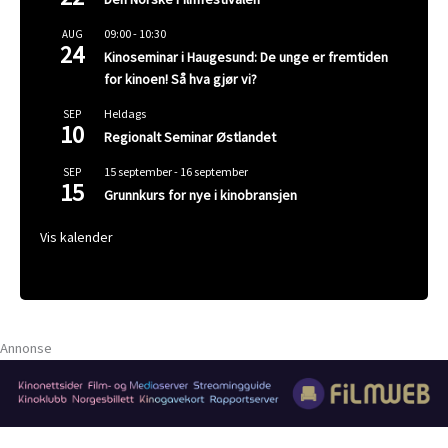
09:00
-
10:30
AUG
24
Kinoseminar i Haugesund: De unge er fremtiden
for kinoen! Så hva gjør vi?
Heldags
SEP
10
Regionalt Seminar Østlandet
15 september
-
16 september
SEP
15
Grunnkurs for nye i kinobransjen
Vis kalender
Annonse