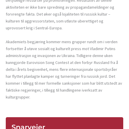
betydelige ressurser på promoteringen. Resultatet av denne
aktiviteten er ikke bare spredning av propagandameldinger og
forvrengte fakta. Det øker også lojaliteten til russisk kultur –
kulturen til aggressorstaten, som utløste uberettiget og
uprovosert krig i Sentral-Europa.
Akademiets begjæring kommer mens grupper rundt om i verden
fortsetter å utøve sosialt og kulturelt press mot Vladimir Putins
administrasjon og invasjonen av Ukraina. Tidligere denne uken
kunngjorde Eurovision Song Contest at den forbyr Russland fra å
delta i årets begivenhet, mens flere internasjonale sportsbyråer
har flyttet planlagte kamper og turneringer fra russisk jord. Det
kommer i tillegg til mer formelle sanksjoner som har blitt utstedt av
faktiske regjeringer, i tillegg til handlingene iverksatt av
kulturgrupper.
Snarveier