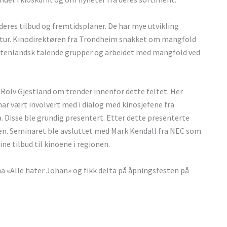
deres tilbud og fremtidsplaner. De har mye utvikling
sin tur. Kinodirektøren fra Trondheim snakket om mangfold
r utenlandsk talende grupper og arbeidet med mangfold ved
 Rolv Gjestland om trender innenfor dette feltet. Her
ar vært involvert med i dialog med kinosjefene fra
a. Disse ble grundig presentert. Etter dette presenterte
en. Seminaret ble avsluttet med Mark Kendall fra NEC som
e tilbud til kinoene i regionen.
 «Alle hater Johan» og fikk delta på åpningsfesten på