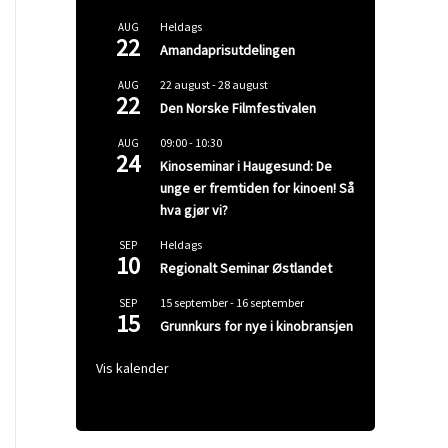
Heldags
AUG
22
Amandaprisutdelingen
22 august
-
28 august
AUG
22
Den Norske Filmfestivalen
09:00
-
10:30
AUG
24
Kinoseminar i Haugesund: De
unge er fremtiden for kinoen! Så
hva gjør vi?
Heldags
SEP
10
Regionalt Seminar Østlandet
15 september
-
16 september
SEP
15
Grunnkurs for nye i kinobransjen
Vis kalender