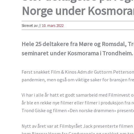
Norge under Kosmor
Skrevet av
//
10. mars 2022
Hele 25 deltakere fra Møre og Romsdal, T
seminaret under Kosmorama i Trondheim.
Først snakket Film & Kinos Adm.dir Guttorm Petterson 
pandemien, men også om viktige saker for bransjen fr
Vi har i alle år hatt et godt samarbeid med Filminvest
år ble en rekke nye filmer eller filmer i produksjon f
Trond Giske og filmen «Den norske drømmen» presente
Nytt av året var at Filmbyrået Jack presenterte filmen
kom Bjørnar Hoem fra Candypeople og snakket om trend