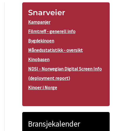
Snarveier
Kampanjer
Filmtreff - generell info
Bygdekinoen
Månedsstatistikk - oversikt
Kinobasen
NDSI - Norwegian Digital Screen Info
(deployment report)
Kinoer i Norge
Bransjekalender