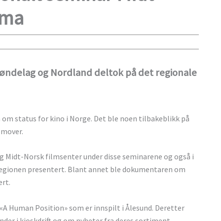
ama
røndelag og Nordland deltok på det regionale
om status for kino i Norge. Det ble noen tilbakeblikk på
emover.
 og Midt-Norsk filmsenter under disse seminarene og også i
ra regionen presentert. Blant annet ble dokumentaren om
rt.
 «A Human Position» som er innspilt i Ålesund. Deretter
er i kioskdrift og om nyheter fra deres sortiment.