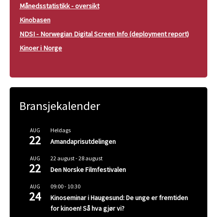
Månedsstatistikk - oversikt
Kinobasen
NDSI - Norwegian Digital Screen Info (deployment report)
Kinoer i Norge
Bransjekalender
Heldags
AUG
22
Amandaprisutdelingen
22 august
-
28 august
AUG
22
Den Norske Filmfestivalen
09:00
-
10:30
AUG
24
Kinoseminar i Haugesund: De unge er fremtiden
for kinoen! Så hva gjør vi?