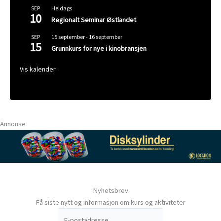
Heldags
SEP
10
Regionalt Seminar Østlandet
15 september
-
16 september
SEP
15
Grunnkurs for nye i kinobransjen
Vis kalender
Annonse
Nyhetsbrev
Få siste nytt og informasjon om kurs og aktiviteter