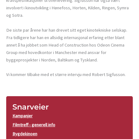
kravspesifikasjoner til overlevering. Sigfusson har også vært
involvert i kinoutvikling i Hønefoss, Horten, Kilden, Ringen, Symra
og Sotra.
De siste par årene har han drevet sitt eget kinotekniske selskap.
Fra tidligere har han en allsidig internasjonal erfaring etter blant
annet å ha jobbet som Head of Construction hos Odeon Cinema
Group med hovedkontor i Manchester med ansvar for
byggeprosjekter i Norden, Baltikum og Tyskland.
Vi kommer tilbake med et større intervju med Robert Sigfusson.
Snarveier
Kampanjer
Filmtreff - generell info
Bygdekinoen