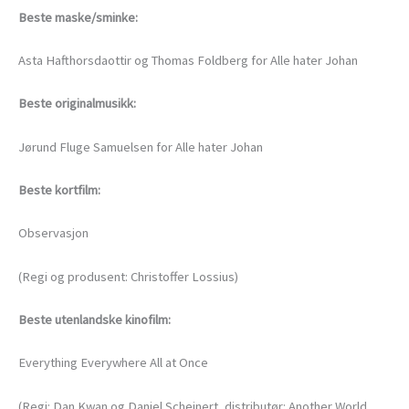
Beste maske/sminke:
Asta Hafthorsdaottir og Thomas Foldberg for Alle hater Johan
Beste originalmusikk:
Jørund Fluge Samuelsen for Alle hater Johan
Beste kortfilm:
Observasjon
(Regi og produsent: Christoffer Lossius)
Beste utenlandske kinofilm:
Everything Everywhere All at Once
(Regi: Dan Kwan og Daniel Scheinert, distributør: Another World