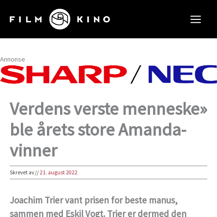
Hopp
rett
til
innholdet
Annonse
Verdens verste menneske»
ble årets store Amanda-
vinner
Skrevet av
//
21. august 2022
Joachim Trier vant prisen for beste manus,
sammen med Eskil Vogt. Trier er dermed den