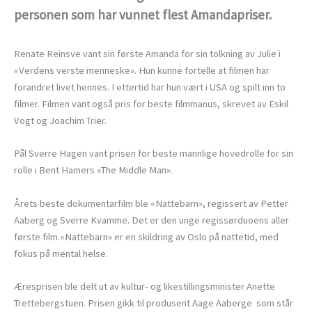
personen som har vunnet flest Amandapriser.
Renate Reinsve vant sin første Amanda for sin tolkning av Julie i
«Verdens verste menneske». Hun kunne fortelle at filmen har
forandret livet hennes. I ettertid har hun vært i USA og spilt inn to
filmer. Filmen vant også pris for beste filmmanus, skrevet av Eskil
Vogt og Joachim Trier.
Pål Sverre Hagen vant prisen for beste mannlige hovedrolle for sin
rolle i Bent Hamers «The Middle Man».
Årets beste dokumentarfilm ble «Nattebarn», regissert av Petter
Aaberg og Sverre Kvamme. Det er den unge regissørduoens aller
første film.«Nattebarn» er en skildring av Oslo på nattetid, med
fokus på mental helse.
Æresprisen ble delt ut av kultur- og likestillingsminister Anette
Trettebergstuen. Prisen gikk til produsent Aage Aaberge som står