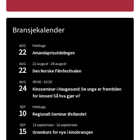
Bransjekalender
Heldags
AUG
22
Amandaprisutdelingen
22 august
-
28 august
AUG
22
Den Norske Filmfestivalen
09:00
-
10:30
AUG
24
Kinoseminar i Haugesund: De unge er fremtiden
for kinoen! Så hva gjør vi?
Heldags
SEP
10
Regionalt Seminar Østlandet
15 september
-
16 september
SEP
15
Grunnkurs for nye i kinobransjen