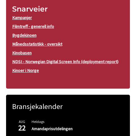
Snarveier
Kampanjer
Filmtreff - generell info
Bygdekinoen
Månedsstatistikk - oversikt
Kinobasen
NDSI - Norwegian Digital Screen Info (deployment report)
Kinoer i Norge
Bransjekalender
Heldags
AUG
22
Amandaprisutdelingen