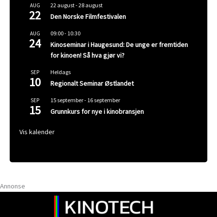
22 august
-
28 august
AUG
22
Den Norske Filmfestivalen
09:00
-
10:30
AUG
24
Kinoseminar i Haugesund: De unge er fremtiden
for kinoen! Så hva gjør vi?
Heldags
SEP
10
Regionalt Seminar Østlandet
15 september
-
16 september
SEP
15
Grunnkurs for nye i kinobransjen
Vis kalender
Annonse