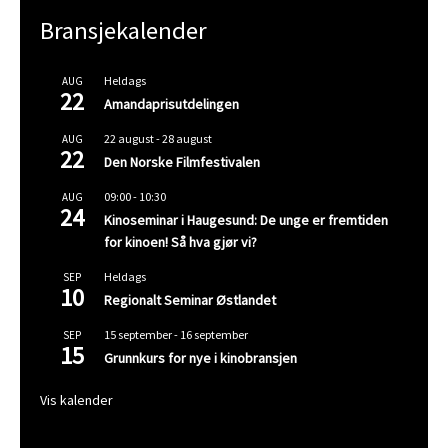
Bransjekalender
Heldags
AUG
22
Amandaprisutdelingen
22 august
-
28 august
AUG
22
Den Norske Filmfestivalen
09:00
-
10:30
AUG
24
Kinoseminar i Haugesund: De unge er fremtiden
for kinoen! Så hva gjør vi?
Heldags
SEP
10
Regionalt Seminar Østlandet
15 september
-
16 september
SEP
15
Grunnkurs for nye i kinobransjen
Vis kalender