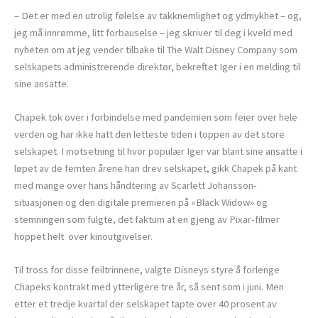
– Det er med en utrolig følelse av takknemlighet og ydmykhet – og,
jeg må innrømme, litt forbauselse – jeg skriver til deg i kveld med
nyheten om at jeg vender tilbake til The Walt Disney Company som
selskapets administrerende direktør, bekreftet Iger i en melding til
sine ansatte.
Chapek tok over i forbindelse med pandemien som feier over hele
verden og har ikke hatt den letteste tiden i toppen av det store
selskapet. I motsetning til hvor populær Iger var blant sine ansatte i
løpet av de femten årene han drev selskapet, gikk Chapek på kant
med mange over hans håndtering av Scarlett Johansson-
situasjonen og den digitale premieren på «Black Widow» og
stemningen som fulgte, det faktum at en gjeng av Pixar-filmer
hoppet helt over kinoutgivelser.
Til tross for disse feiltrinnene, valgte Disneys styre å forlenge
Chapeks kontrakt med ytterligere tre år, så sent som i juni. Men
etter et tredje kvartal der selskapet tapte over 40 prosent av