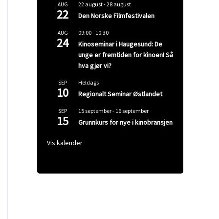
22 august
-
28 august
AUG
22
Den Norske Filmfestivalen
09:00
-
10:30
AUG
24
Kinoseminar i Haugesund: De
unge er fremtiden for kinoen! Så
hva gjør vi?
Heldags
SEP
10
Regionalt Seminar Østlandet
15 september
-
16 september
SEP
15
Grunnkurs for nye i kinobransjen
Vis kalender