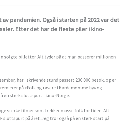
t av pandemien. Også i starten på 2022 var det
ler. Etter det har de fleste piler i kino-
n solgte billetter. Alt tyder på at man passerer millionen
ember, har i skrivende stund passert 230 000 besøk, og er
 premierer på «Folk og røvere i Kardemomme by» og
 en sterk sluttspurt i kino-Norge.
mange sterke filmer som trekker masse folk for tiden. Alt
k sluttspurt på året. Jeg tror også på en sterk start på