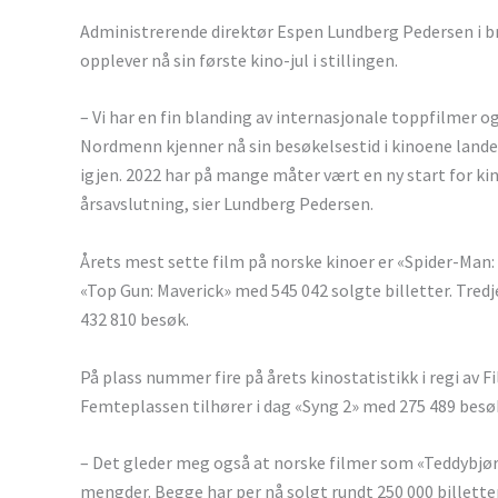
Administrerende direktør Espen Lundberg Pedersen i br
opplever nå sin første kino-jul i stillingen.
– Vi har en fin blanding av internasjonale toppfilmer o
Nordmenn kjenner nå sin besøkelsestid i kinoene lande
igjen. 2022 har på mange måter vært en ny start for kino
årsavslutning, sier Lundberg Pedersen.
Årets mest sette film på norske kinoer er «Spider-Ma
«Top Gun: Maverick» med 545 042 solgte billetter. Tred
432 810 besøk.
På plass nummer fire på årets kinostatistikk i regi av F
Femteplassen tilhører i dag «Syng 2» med 275 489 besø
– Det gleder meg også at norske filmer som «Teddybjør
mengder. Begge har per nå solgt rundt 250 000 billetter