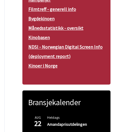
Filmtreff - generell info
Bygdekinoen
Månedsstatistikk - oversikt
Kinobasen
NDSI - Norwegian Digital Screen Info
(deployment report)
Kinoer i Norge
Bransjekalender
Heldags
AUG
22
Amandaprisutdelingen