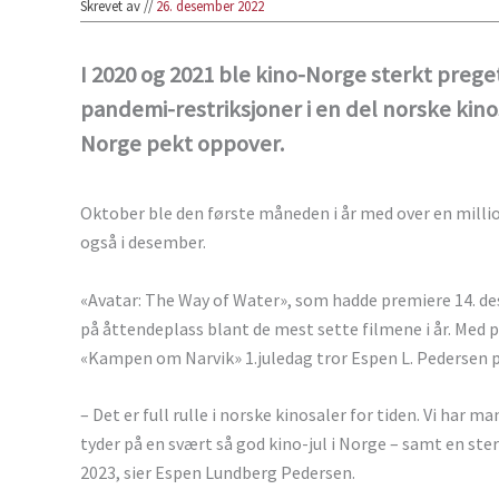
Skrevet av
//
26. desember 2022
I 2020 og 2021 ble kino-Norge sterkt prege
pandemi-restriksjoner i en del norske kinosa
Norge pekt oppover.
Oktober ble den første måneden i år med over en millio
også i desember.
«Avatar: The Way of Water», som hadde premiere 14. des
på åttendeplass blant de mest sette filmene i år. Med
«Kampen om Narvik» 1.juledag tror Espen L. Pedersen på
– Det er full rulle i norske kinosaler for tiden. Vi har 
tyder på en svært så god kino-jul i Norge – samt en ster
2023, sier Espen Lundberg Pedersen.