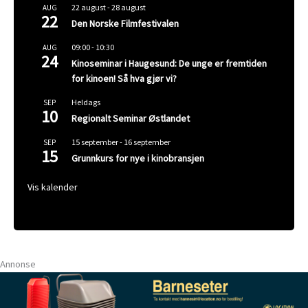
22 august
-
28 august
AUG
22
Den Norske Filmfestivalen
09:00
-
10:30
AUG
24
Kinoseminar i Haugesund: De unge er fremtiden
for kinoen! Så hva gjør vi?
Heldags
SEP
10
Regionalt Seminar Østlandet
15 september
-
16 september
SEP
15
Grunnkurs for nye i kinobransjen
Vis kalender
Annonse