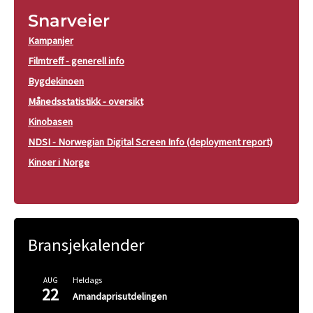
Snarveier
Kampanjer
Filmtreff - generell info
Bygdekinoen
Månedsstatistikk - oversikt
Kinobasen
NDSI - Norwegian Digital Screen Info (deployment report)
Kinoer i Norge
Bransjekalender
Heldags
AUG
22
Amandaprisutdelingen