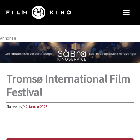
Hopp
rett
til
innholdet
Annonse
Tromsø International Film
Festival
Skrevet av
//
2. januar 2023