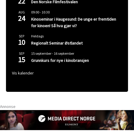
22
Den Norske Filmfestivalen
09:00
-
10:30
AUG
24
Kinoseminar i Haugesund: De unge er fremtiden
for kinoen! Så hva gjør vi?
Heldags
SEP
10
Regionalt Seminar Østlandet
15 september
-
16 september
SEP
15
Grunnkurs for nye i kinobransjen
Vis kalender
Annonse