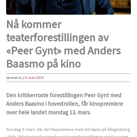
Nå kommer
teaterforestillingen av
«Peer Gynt» med Anders
Baasmo på kino
Skrevet av
//
6. mars 2023
Den kritikerroste forestillingen Peer Gynt med
Anders Baasmo i hovedrollen, får kinopremiere
over hele landet mandag 13. mars.
Torsdag 9. mars. blir det førpremiere med rød løper på Klingenberg
i Oslo. Riksteatret har produsert teaterforestillingen som har vært