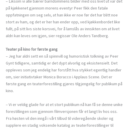
– Liksom vi alle bærer barndommens bilder med oss livet ut var det
på kjøkkenet gjennom morens eventyr Peer fikk den fatale
oppfatningen om seg selv, at han ikke er noe før det har blitt noe
stort av ham, og det er her han ender opp, ved kjøkkenbordet like
fullt, på sitt livs siste korsvei, for å lamslås av innsikten om at livet
aldri kan leves om igjen, sier regissør Ole Anders Tandberg.
Teater på kino for første gang
– Jeg har aldri sett en så spinnvill og humoristisk tolkning av Peer
Gynt tidligere, samtidig er det dypt alvorlig og eksistensielt. Det
oppleves som jeg endelig har forstått hva stykket egentlig handler
om, sier initiativtaker Monica Boracco i Applaus Scene. Det er
første gang en teaterforestilling gjøres tilgjengelig for publikum på
kino.
– Vi er veldig glade for at et stort publikum nå kan få se denne unike
forestillingen som gjennom filmversjonen får et langt liv hos oss.
Fra høsten vil den inngå i vårt tilbud til videregående skoler og
supplere en stadig voksende katalog av teaterforestillinger til