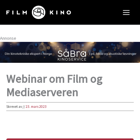
Hopp
rett
til
innholdet
Annonse
Webinar om Film og
Mediaserveren
Skrevet av
//
23. mars 2023