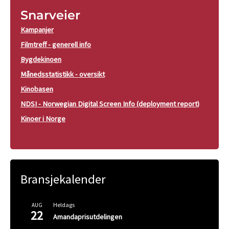
Snarveier
Kampanjer
Filmtreff - generell info
Bygdekinoen
Månedsstatistikk - oversikt
Kinobasen
NDSI - Norwegian Digital Screen Info (deployment report)
Kinoer i Norge
Bransjekalender
Heldags
AUG
22
Amandaprisutdelingen