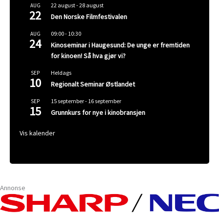
22 august
-
28 august
AUG
22
Den Norske Filmfestivalen
09:00
-
10:30
AUG
24
Kinoseminar i Haugesund: De unge er fremtiden
for kinoen! Så hva gjør vi?
Heldags
SEP
10
Regionalt Seminar Østlandet
15 september
-
16 september
SEP
15
Grunnkurs for nye i kinobransjen
Vis kalender
Annonse