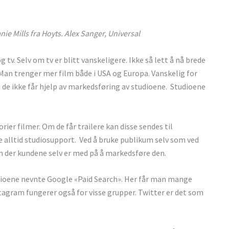
ie Mills fra Hoyts. Alex Sanger, Universal
g tv. Selv om tv er blitt vanskeligere. Ikke så lett å nå brede
Man trenger mer film både i USA og Europa. Vanskelig for
e ikke får hjelp av markedsføring av studioene. Studioene
er filmer. Om de får trailere kan disse sendes til
e alltid studiosupport. Ved å bruke publikum selv som ved
n der kundene selv er med på å markedsføre den.
dioene nevnte Google «Paid Search». Her får man mange
stagram fungerer også for visse grupper. Twitter er det som