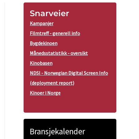
Snarveier
Kampanjer
Filmtreff - generell info
Bygdekinoen
Månedsstatistikk - oversikt
Kinobasen
NDSI - Norwegian Digital Screen Info
(deployment report)
Kinoer i Norge
Bransjekalender