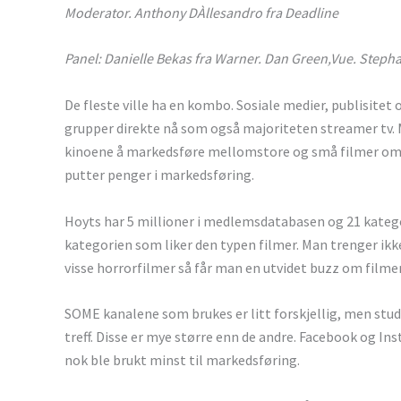
Moderator. Anthony DÀllesandro fra Deadline
Panel: Danielle Bekas fra Warner. Dan Green,Vue. Stephan
De fleste ville ha en kombo. Sosiale medier, publisitet o
grupper direkte nå som også majoriteten streamer tv. 
kinoene å markedsføre mellomstore og små filmer om d
putter penger i markedsføring.
Hoyts har 5 millioner i medlemsdatabasen og 21 kategori
kategorien som liker den typen filmer. Man trenger ikk
visse horrorfilmer så får man en utvidet buzz om filme
SOME kanalene som brukes er litt forskjellig, men stu
treff. Disse er mye større enn de andre. Facebook og In
nok ble brukt minst til markedsføring.