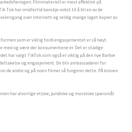
kedsføringen. Filmmateriell er mest effektivt på
k Tok har imidlertid kanskje vokst til å bli en av de
 seiersgang over internett og veldig mange laget kopier av
tformen som er viktig fordi engasjementet er så høyt.
e med og være der konsumentene er. Det er stadige
et har valgt TikTok som også er viktig på den nye Barbie
deltakelse og engasjement. De blir ambassadører for
nn de andre og på noen filmer så fungerer dette. På kinoen
r, men har alvorlige etiske, juridiske og moralske spørsmål