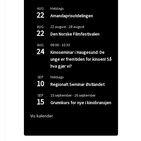
Heldags
AUG
22
Amandaprisutdelingen
22 august
-
28 august
AUG
22
Den Norske Filmfestivalen
09:00
-
10:30
AUG
24
Kinoseminar i Haugesund: De
unge er fremtiden for kinoen! Så
hva gjør vi?
Heldags
SEP
10
Regionalt Seminar Østlandet
15 september
-
16 september
SEP
15
Grunnkurs for nye i kinobransjen
Vis kalender