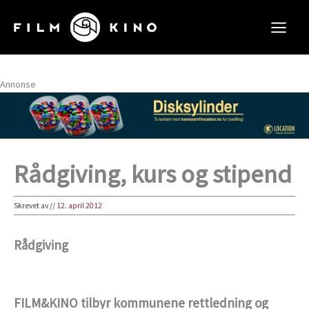
Hopp
rett
til
innholdet
Annonse
Rådgiving, kurs og stipend
Skrevet av
//
12. april 2012
Rådgiving
FILM&KINO tilbyr kommunene rettledning og