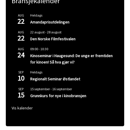
Bransjekalender
Heldags
AUG
22
Amandaprisutdelingen
22 august
-
28 august
AUG
22
Den Norske Filmfestivalen
09:00
-
10:30
AUG
24
Kinoseminar i Haugesund: De unge er fremtiden
for kinoen! Så hva gjør vi?
Heldags
SEP
10
Regionalt Seminar Østlandet
15 september
-
16 september
SEP
15
Grunnkurs for nye i kinobransjen
Vis kalender