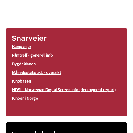
Snarveier
Kampanjer
Filmtreff - generell info
Bygdekinoen
Månedsstatistikk - oversikt
Kinobasen
NDSI - Norwegian Digital Screen Info (deployment report)
Kinoer i Norge