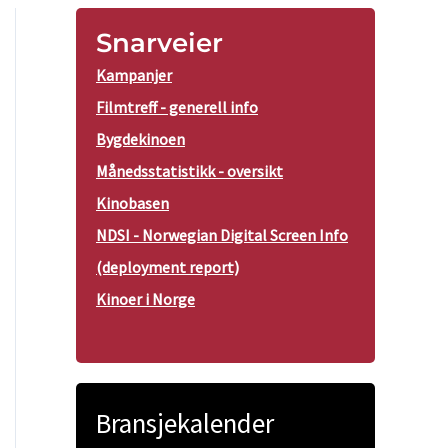
Snarveier
Kampanjer
Filmtreff - generell info
Bygdekinoen
Månedsstatistikk - oversikt
Kinobasen
NDSI - Norwegian Digital Screen Info
(deployment report)
Kinoer i Norge
Bransjekalender