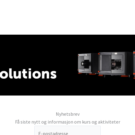
Nyhetsbrev
Få siste nytt og informasjon om kurs og aktiviteter