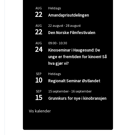
Heldags
AUG
22
Amandaprisutdelingen
22 august
-
28 august
AUG
22
Den Norske Filmfestivalen
09:00
-
10:30
AUG
24
Kinoseminar i Haugesund: De
unge er fremtiden for kinoen! Så
hva gjør vi?
Heldags
SEP
10
Regionalt Seminar Østlandet
15 september
-
16 september
SEP
15
Grunnkurs for nye i kinobransjen
Vis kalender