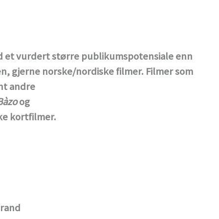
med et vurdert større publikumspotensiale enn
en, gjerne norske/nordiske filmer. Filmer som
ant andre
 Bàzo
og
ske kortfilmer.
grand