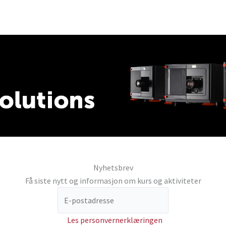
Nyhetsbrev
Få siste nytt og informasjon om kurs og aktiviteter
Les personvernerklæringen