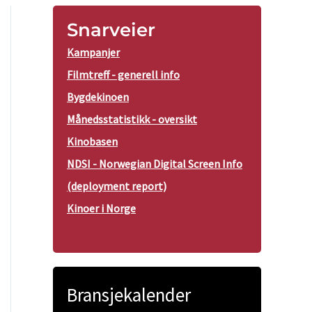
Snarveier
Kampanjer
Filmtreff - generell info
Bygdekinoen
Månedsstatistikk - oversikt
Kinobasen
NDSI - Norwegian Digital Screen Info
(deployment report)
Kinoer i Norge
Bransjekalender