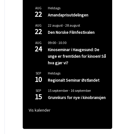
Heldags
AUG
22
Amandaprisutdelingen
22 august
-
28 august
AUG
22
Den Norske Filmfestivalen
09:00
-
10:30
AUG
24
Kinoseminar i Haugesund: De
unge er fremtiden for kinoen! Så
hva gjør vi?
Heldags
SEP
10
Regionalt Seminar Østlandet
15 september
-
16 september
SEP
15
Grunnkurs for nye i kinobransjen
Vis kalender