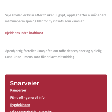
Silje Utkilen er brun etter to uker i Egypt, opplagt etter ni måneders
mammapermisjon og klar for ny innsats som kinosjef.
Kjeldsens indre kraftkost
Åpenhjertig forteller kinosjefen om tøffe depresjoner og sjelelig
Cuba-krise – mens Toro fikser lavmælt middag.
Snarveier
Kampanjer
Filmtreff - generell info
Bygdekinoen
Månedsstatistikk - oversikt