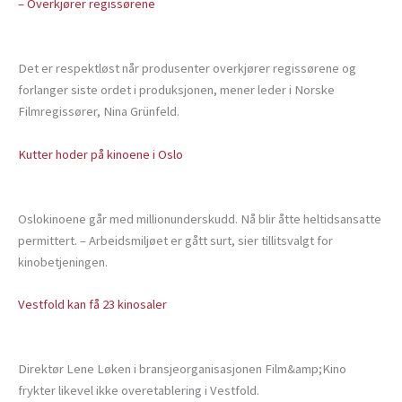
– Overkjører regissørene
Det er respektløst når produsenter overkjører regissørene og
forlanger siste ordet i produksjonen, mener leder i Norske
Filmregissører, Nina Grünfeld.
Kutter hoder på kinoene i Oslo
Oslokinoene går med millionunderskudd. Nå blir åtte heltidsansatte
permittert. – Arbeidsmiljøet er gått surt, sier tillitsvalgt for
kinobetjeningen.
Vestfold kan få 23 kinosaler
Direktør Lene Løken i bransjeorganisasjonen Film&amp;Kino
frykter likevel ikke overetablering i Vestfold.