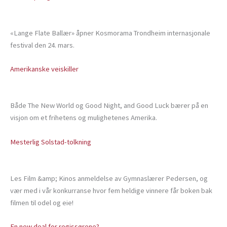
«Lange Flate Ballær» åpner Kosmorama Trondheim internasjonale
festival den 24. mars.
Amerikanske veiskiller
Både The New World og Good Night, and Good Luck bærer på en
visjon om et frihetens og mulighetenes Amerika.
Mesterlig Solstad-tolkning
Les Film &amp; Kinos anmeldelse av Gymnaslærer Pedersen, og
vær med i vår konkurranse hvor fem heldige vinnere får boken bak
filmen til odel og eie!
En new deal for regissørene?