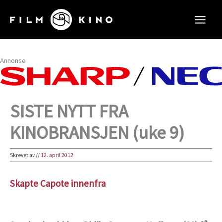
Hopp
rett
til
innholdet
Annonse
SISTE NYTT FRA
KINOBRANSJEN (uke 9)
Skrevet av
//
12. april 2012
Skapte Capote innenfra