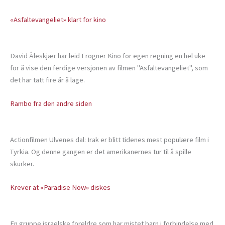
«Asfaltevangeliet» klart for kino
David Åleskjær har leid Frogner Kino for egen regning en hel uke
for å vise den ferdige versjonen av filmen "Asfaltevangeliet", som
det har tatt fire år å lage.
Rambo fra den andre siden
Actionfilmen Ulvenes dal: Irak er blitt tidenes mest populære film i
Tyrkia. Og denne gangen er det amerikanernes tur til å spille
skurker.
Krever at «Paradise Now» diskes
En gruppe israelske foreldre som har mistet barn i forbindelse med