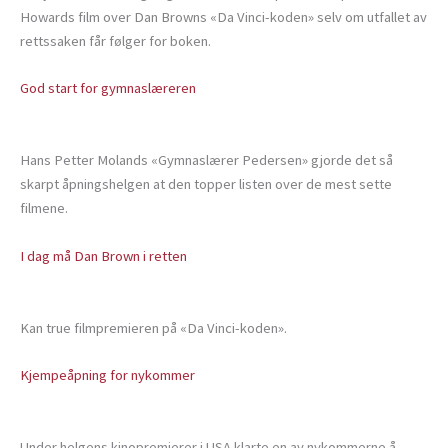
Howards film over Dan Browns «Da Vinci-koden» selv om utfallet av
rettssaken får følger for boken.
God start for gymnaslæreren
Hans Petter Molands «Gymnaslærer Pedersen» gjorde det så
skarpt åpningshelgen at den topper listen over de mest sette
filmene.
I dag må Dan Brown i retten
Kan true filmpremieren på «Da Vinci-koden».
Kjempeåpning for nykommer
Under helgens kinopremierer i USA klarte en av nykommerne å