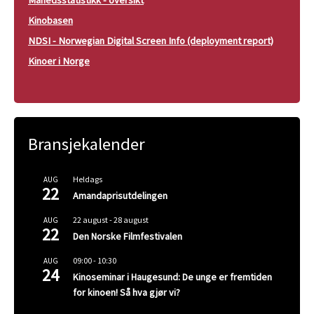
Kinobasen
NDSI - Norwegian Digital Screen Info (deployment report)
Kinoer i Norge
Bransjekalender
Heldags
AUG
22
Amandaprisutdelingen
22 august
-
28 august
AUG
22
Den Norske Filmfestivalen
09:00
-
10:30
AUG
24
Kinoseminar i Haugesund: De unge er fremtiden
for kinoen! Så hva gjør vi?