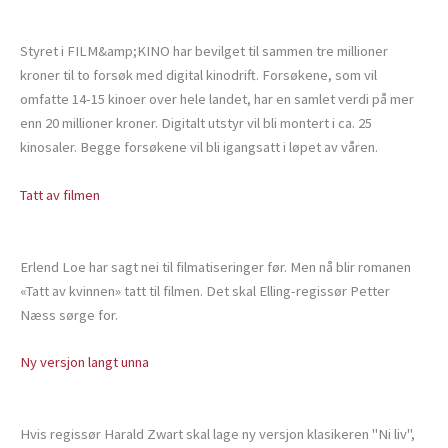
Styret i FILM&amp;KINO har bevilget til sammen tre millioner
kroner til to forsøk med digital kinodrift. Forsøkene, som vil
omfatte 14-15 kinoer over hele landet, har en samlet verdi på mer
enn 20 millioner kroner. Digitalt utstyr vil bli montert i ca. 25
kinosaler. Begge forsøkene vil bli igangsatt i løpet av våren.
Tatt av filmen
Erlend Loe har sagt nei til filmatiseringer før. Men nå blir romanen
«Tatt av kvinnen» tatt til filmen. Det skal Elling-regissør Petter
Næss sørge for.
Ny versjon langt unna
Hvis regissør Harald Zwart skal lage ny versjon klasikeren "Ni liv",