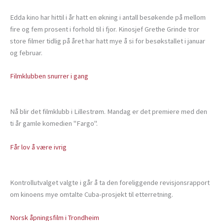
Edda kino har hittil i år hatt en økning i antall besøkende på mellom
fire og fem prosent i forhold til i fjor. Kinosjef Grethe Grinde tror
store filmer tidlig på året har hatt mye å si for besøkstallet i januar
og februar.
Filmklubben snurrer i gang
Nå blir det filmklubb i Lillestrøm. Mandag er det premiere med den
ti år gamle komedien "Fargo".
Får lov å være ivrig
Kontrollutvalget valgte i går å ta den foreliggende revisjonsrapport
om kinoens mye omtalte Cuba-prosjekt til etterretning.
Norsk åpningsfilm i Trondheim