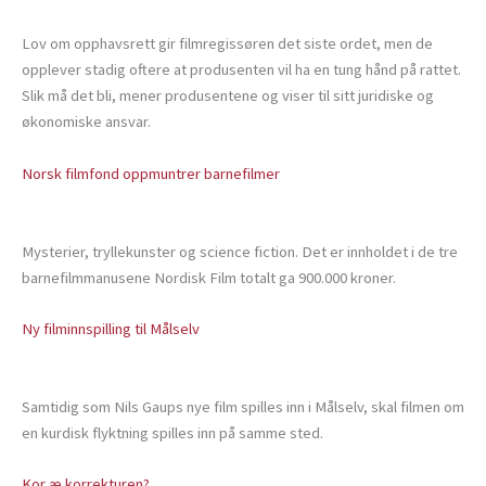
Lov om opphavsrett gir filmregissøren det siste ordet, men de
opplever stadig oftere at produsenten vil ha en tung hånd på rattet.
Slik må det bli, mener produsentene og viser til sitt juridiske og
økonomiske ansvar.
Norsk filmfond oppmuntrer barnefilmer
Mysterier, tryllekunster og science fiction. Det er innholdet i de tre
barnefilmmanusene Nordisk Film totalt ga 900.000 kroner.
Ny filminnspilling til Målselv
Samtidig som Nils Gaups nye film spilles inn i Målselv, skal filmen om
en kurdisk flyktning spilles inn på samme sted.
Kor æ korrekturen?