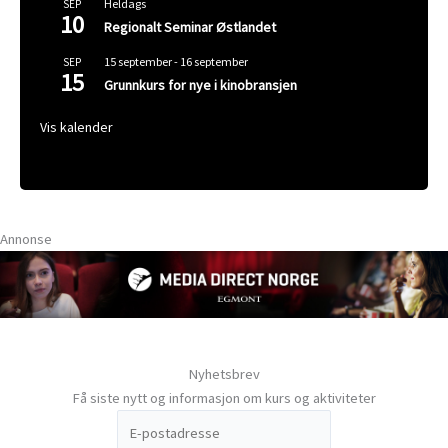
Heldags
SEP
10
Regionalt Seminar Østlandet
15 september
-
16 september
SEP
15
Grunnkurs for nye i kinobransjen
Vis kalender
Annonse
Nyhetsbrev
Få siste nytt og informasjon om kurs og aktiviteter