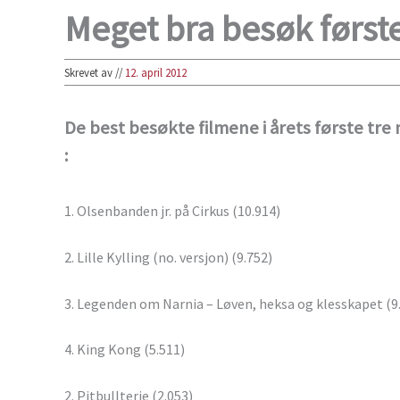
Meget bra besøk første
Skrevet av
//
12. april 2012
De best besøkte filmene i årets første tr
:
1. Olsenbanden jr. på Cirkus (10.914)
2. Lille Kylling (no. versjon) (9.752)
3. Legenden om Narnia – Løven, heksa og klesskapet (9
4. King Kong (5.511)
2. Pitbullterje (2.053)