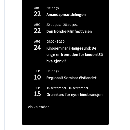
Heldags
AUG
22
Amandaprisutdelingen
22 august
-
28 august
AUG
22
Den Norske Filmfestivalen
09:00
-
10:30
AUG
24
Kinoseminar i Haugesund: De
unge er fremtiden for kinoen! Så
hva gjør vi?
Heldags
SEP
10
Regionalt Seminar Østlandet
15 september
-
16 september
SEP
15
Grunnkurs for nye i kinobransjen
Vis kalender