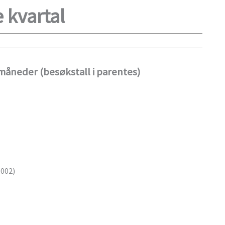
 kvartal
e måneder
(besøkstall i parentes)
.002)