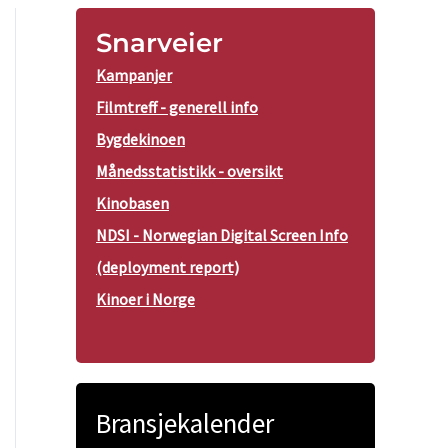
Snarveier
Kampanjer
Filmtreff - generell info
Bygdekinoen
Månedsstatistikk - oversikt
Kinobasen
NDSI - Norwegian Digital Screen Info
(deployment report)
Kinoer i Norge
Bransjekalender