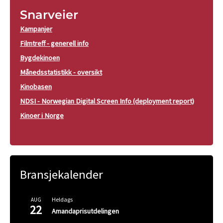
Snarveier
Kampanjer
Filmtreff - generell info
Bygdekinoen
Månedsstatistikk - oversikt
Kinobasen
NDSI - Norwegian Digital Screen Info (deployment report)
Kinoer i Norge
Bransjekalender
Heldags
AUG
22
Amandaprisutdelingen