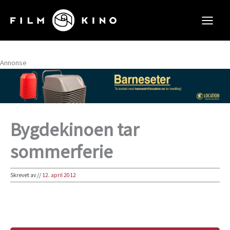
Hopp
rett
til
innholdet
Annonse
Bygdekinoen tar
sommerferie
Skrevet av
//
12. april 2012