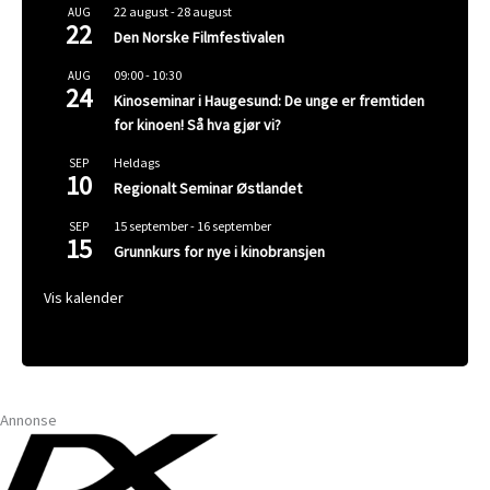
22 august
-
28 august
AUG
22
Den Norske Filmfestivalen
09:00
-
10:30
AUG
24
Kinoseminar i Haugesund: De unge er fremtiden
for kinoen! Så hva gjør vi?
Heldags
SEP
10
Regionalt Seminar Østlandet
15 september
-
16 september
SEP
15
Grunnkurs for nye i kinobransjen
Vis kalender
Annonse