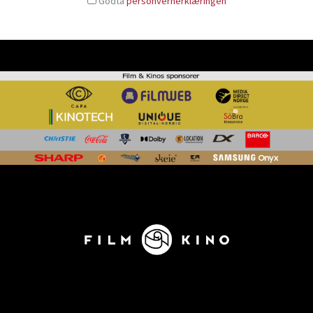
Godta
personvernerklæringen