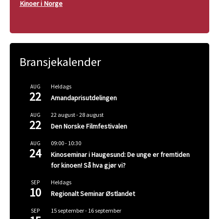
Kinoer i Norge
Bransjekalender
Heldags
AUG
22
Amandaprisutdelingen
22 august
-
28 august
AUG
22
Den Norske Filmfestivalen
09:00
-
10:30
AUG
24
Kinoseminar i Haugesund: De unge er fremtiden
for kinoen! Så hva gjør vi?
Heldags
SEP
10
Regionalt Seminar Østlandet
15 september
-
16 september
SEP