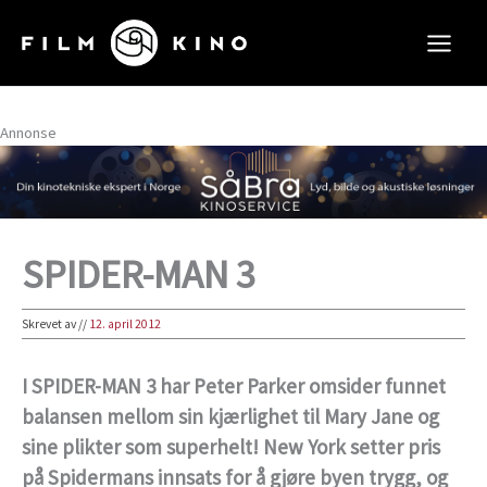
Hopp
rett
til
innholdet
Annonse
SPIDER-MAN 3
Skrevet av
//
12. april 2012
I SPIDER-MAN 3 har Peter Parker omsider funnet
balansen mellom sin kjærlighet til Mary Jane og
sine plikter som superhelt! New York setter pris
på Spidermans innsats for å gjøre byen trygg, og