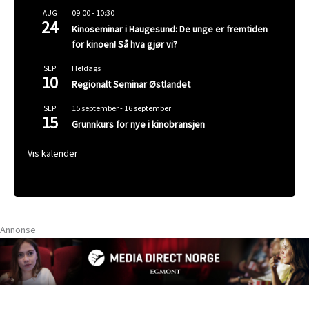
09:00
-
10:30
AUG
24
Kinoseminar i Haugesund: De unge er fremtiden
for kinoen! Så hva gjør vi?
Heldags
SEP
10
Regionalt Seminar Østlandet
15 september
-
16 september
SEP
15
Grunnkurs for nye i kinobransjen
Vis kalender
Annonse