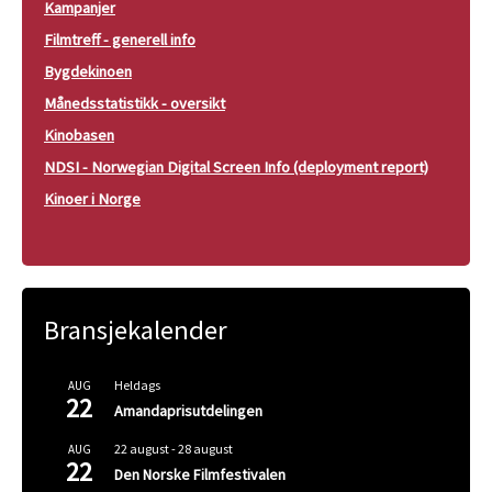
Kampanjer
Filmtreff - generell info
Bygdekinoen
Månedsstatistikk - oversikt
Kinobasen
NDSI - Norwegian Digital Screen Info (deployment report)
Kinoer i Norge
Bransjekalender
Heldags
AUG
22
Amandaprisutdelingen
22 august
-
28 august
AUG
22
Den Norske Filmfestivalen