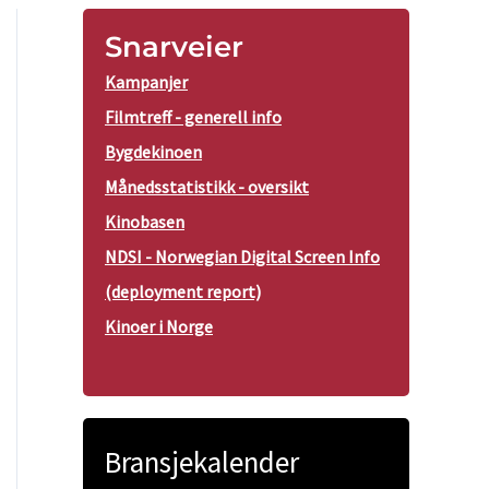
Snarveier
Kampanjer
Filmtreff - generell info
Bygdekinoen
Månedsstatistikk - oversikt
Kinobasen
NDSI - Norwegian Digital Screen Info
(deployment report)
Kinoer i Norge
Bransjekalender