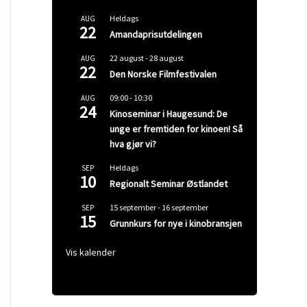
Heldags
AUG
22
Amandaprisutdelingen
22 august
-
28 august
AUG
22
Den Norske Filmfestivalen
09:00
-
10:30
AUG
24
Kinoseminar i Haugesund: De
unge er fremtiden for kinoen! Så
hva gjør vi?
Heldags
SEP
10
Regionalt Seminar Østlandet
15 september
-
16 september
SEP
15
Grunnkurs for nye i kinobransjen
Vis kalender