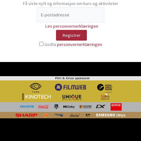
Få siste nytt og informasjon om kurs og aktiviteter
Les personvernerklæringen
Godta
personvernerklæringen