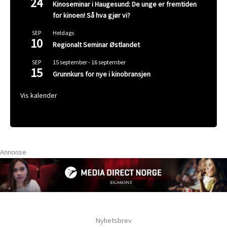
24
Kinoseminar i Haugesund: De unge er fremtiden
for kinoen! Så hva gjør vi?
Heldags
SEP
10
Regionalt Seminar Østlandet
15 september
-
16 september
SEP
15
Grunnkurs for nye i kinobransjen
Vis kalender
Annonse
Nyhetsbrev