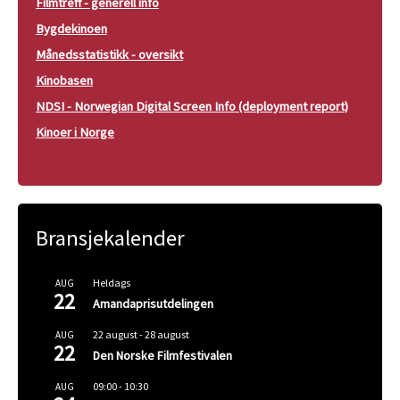
Filmtreff - generell info
Bygdekinoen
Månedsstatistikk - oversikt
Kinobasen
NDSI - Norwegian Digital Screen Info (deployment report)
Kinoer i Norge
Bransjekalender
Heldags
AUG
22
Amandaprisutdelingen
22 august
-
28 august
AUG
22
Den Norske Filmfestivalen
09:00
-
10:30
AUG