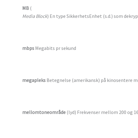
MB
(
Media Block
) En type SikkerhetsEnhet (s.d.) som dekryp
mbps
Megabits pr sekund
megapleks
Betegnelse (amerikansk) på kinosentere me
mellomtoneområde
(lyd) Frekvenser mellom 200 og 1