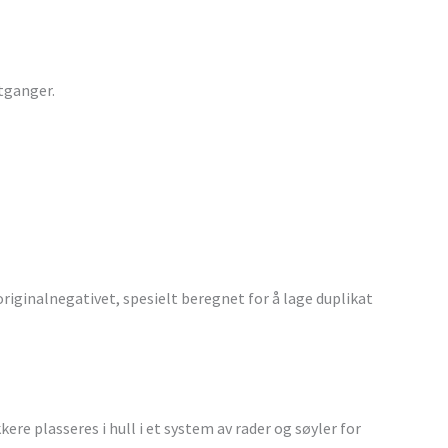
tganger.
 originalnegativet, spesielt beregnet for å lage duplikat
e plasseres i hull i et system av rader og søyler for