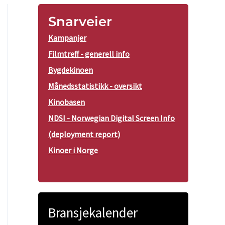
Snarveier
Kampanjer
Filmtreff - generell info
Bygdekinoen
Månedsstatistikk - oversikt
Kinobasen
NDSI - Norwegian Digital Screen Info
(deployment report)
Kinoer i Norge
Bransjekalender