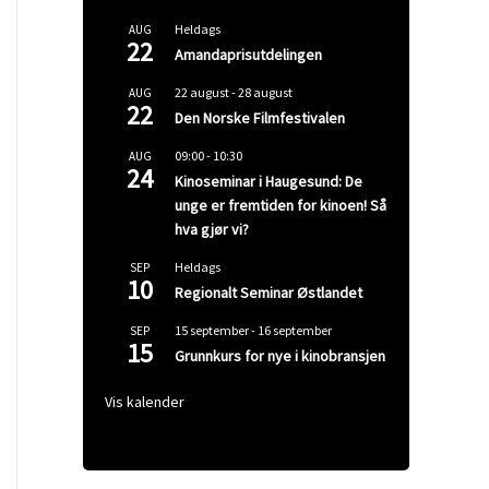
Heldags
AUG
22
Amandaprisutdelingen
22 august
-
28 august
AUG
22
Den Norske Filmfestivalen
09:00
-
10:30
AUG
24
Kinoseminar i Haugesund: De
unge er fremtiden for kinoen! Så
hva gjør vi?
Heldags
SEP
10
Regionalt Seminar Østlandet
15 september
-
16 september
SEP
15
Grunnkurs for nye i kinobransjen
Vis kalender