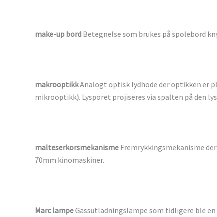
make-up bord
Betegnelse som brukes på spolebord kn
makrooptikk
Analogt optisk lydhode der optikken er pl
mikrooptikk). Lysporet projiseres via spalten på den l
malteserkorsmekanisme
Fremrykkingsmekanisme der ak
70mm kinomaskiner.
Marc lampe
Gassutladningslampe som tidligere ble en 