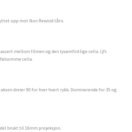
yttet opp mot Non Rewind tårn.
assert mellom filmen og den lysømfintlige cella. (jfr.
ysfølsomme cella.
sen dreier 90 for hver hvert rykk. Dominerende for 35 og
del brukt til 16mm projeksjon.