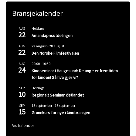
Bransjekalender
Heldags
AUG
22
Amandaprisutdelingen
22 august
-
28 august
AUG
22
Den Norske Filmfestivalen
09:00
-
10:30
AUG
24
Kinoseminar i Haugesund: De unge er fremtiden
for kinoen! Så hva gjør vi?
Heldags
SEP
10
Regionalt Seminar Østlandet
15 september
-
16 september
SEP
15
Grunnkurs for nye i kinobransjen
Vis kalender