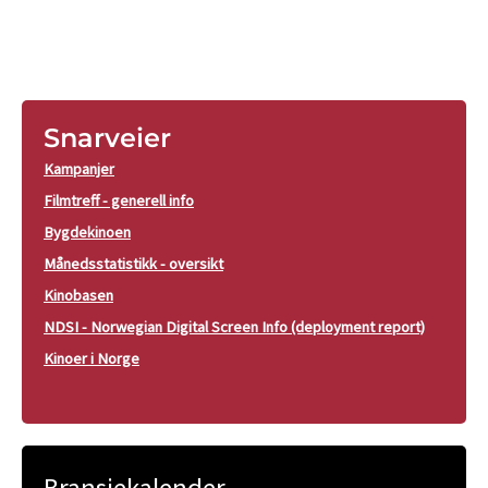
Snarveier
Kampanjer
Filmtreff - generell info
Bygdekinoen
Månedsstatistikk - oversikt
Kinobasen
NDSI - Norwegian Digital Screen Info (deployment report)
Kinoer i Norge
Bransjekalender