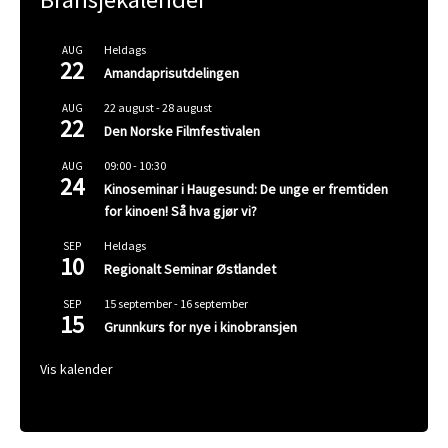
Heldags
AUG
22
Amandaprisutdelingen
22 august
-
28 august
AUG
22
Den Norske Filmfestivalen
09:00
-
10:30
AUG
24
Kinoseminar i Haugesund: De unge er fremtiden
for kinoen! Så hva gjør vi?
Heldags
SEP
10
Regionalt Seminar Østlandet
15 september
-
16 september
SEP
15
Grunnkurs for nye i kinobransjen
Vis kalender