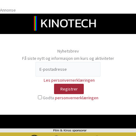
Annonse
Nyhetsbrev
Få siste nytt og informasjon om kurs og aktiviteter
Les personvernerklæringen
Godta
personvernerklæringen