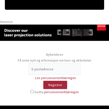
Annonse
Nyhetsbrev
Få siste nytt og informasjon om kurs og aktiviteter
Les personvernerklæringen
Godta
personvernerklæringen