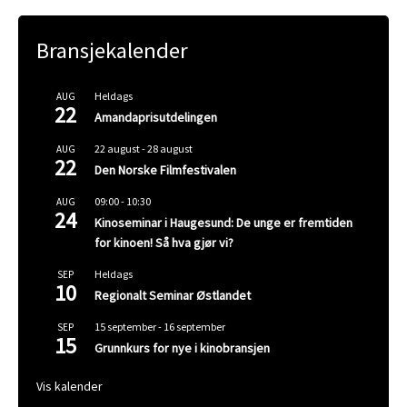
Bransjekalender
Heldags
AUG
22
Amandaprisutdelingen
22 august
-
28 august
AUG
22
Den Norske Filmfestivalen
09:00
-
10:30
AUG
24
Kinoseminar i Haugesund: De unge er fremtiden
for kinoen! Så hva gjør vi?
Heldags
SEP
10
Regionalt Seminar Østlandet
15 september
-
16 september
SEP
15
Grunnkurs for nye i kinobransjen
Vis kalender