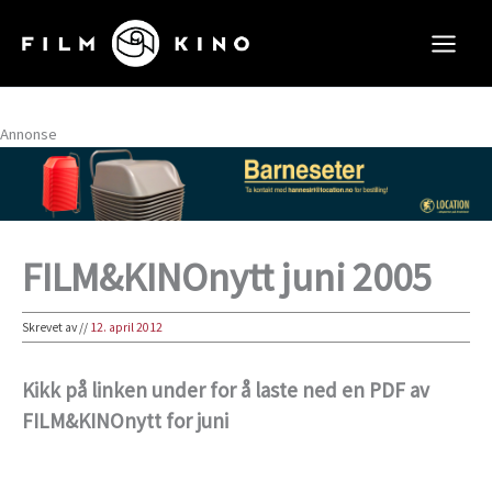
Hopp
rett
til
innholdet
Annonse
FILM&KINOnytt juni 2005
Skrevet av
//
12. april 2012
Kikk på linken under for å laste ned en PDF av
FILM&KINOnytt for juni