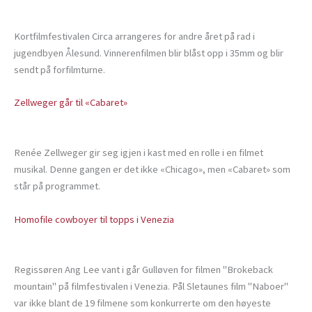
Kortfilmfestivalen Circa arrangeres for andre året på rad i
jugendbyen Ålesund. Vinnerenfilmen blir blåst opp i 35mm og blir
sendt på forfilmturne.
Zellweger går til «Cabaret»
Renée Zellweger gir seg igjen i kast med en rolle i en filmet
musikal. Denne gangen er det ikke «Chicago», men «Cabaret» som
står på programmet.
Homofile cowboyer til topps i Venezia
Regissøren Ang Lee vant i går Gulløven for filmen "Brokeback
mountain" på filmfestivalen i Venezia. Pål Sletaunes film "Naboer"
var ikke blant de 19 filmene som konkurrerte om den høyeste