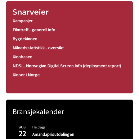
Snarveier
Kampanjer
Filmtreff - generell info
Bygdekinoen
Månedsstatistikk - oversikt
Kinobasen
NDSI - Norwegian Digital Screen Info (deployment report)
Kinoer i Norge
Bransjekalender
Heldags
AUG
22
Amandaprisutdelingen