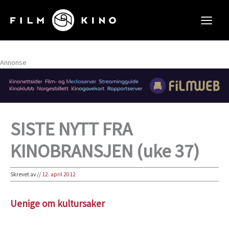
Hopp
rett
til
innholdet
Annonse
SISTE NYTT FRA
KINOBRANSJEN (uke 37)
Skrevet av
//
12. april 2012
Uenige om kultursaker