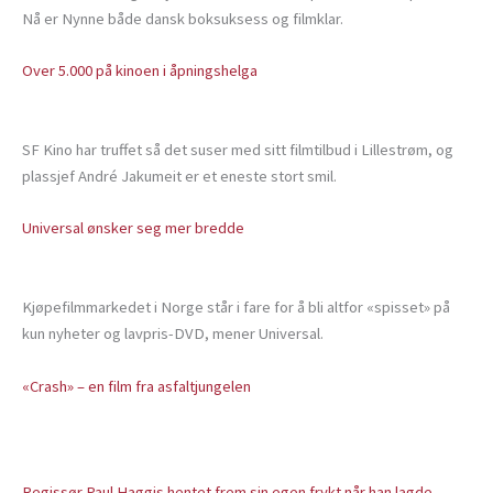
Nå er Nynne både dansk boksuksess og filmklar.
Over 5.000 på kinoen i åpningshelga
SF Kino har truffet så det suser med sitt filmtilbud i Lillestrøm, og
plassjef André Jakumeit er et eneste stort smil.
Universal ønsker seg mer bredde
Kjøpefilmmarkedet i Norge står i fare for å bli altfor «spisset» på
kun nyheter og lavpris-DVD, mener Universal.
«Crash» – en film fra asfaltjungelen
Regissør Paul Haggis hentet frem sin egen frykt når han lagde