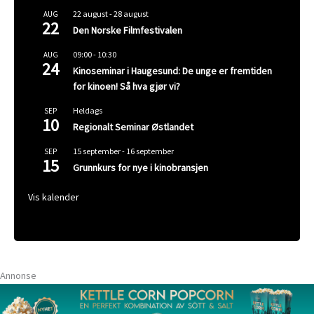
22 august
-
28 august
AUG
22
Den Norske Filmfestivalen
09:00
-
10:30
AUG
24
Kinoseminar i Haugesund: De unge er fremtiden
for kinoen! Så hva gjør vi?
Heldags
SEP
10
Regionalt Seminar Østlandet
15 september
-
16 september
SEP
15
Grunnkurs for nye i kinobransjen
Vis kalender
Annonse