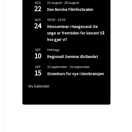
22 august
-
28 august
AUG
22
Den Norske Filmfestivalen
09:00
-
10:30
AUG
24
Kinoseminar i Haugesund: De
unge er fremtiden for kinoen! Så
hva gjør vi?
Heldags
SEP
10
Regionalt Seminar Østlandet
15 september
-
16 september
SEP
15
Grunnkurs for nye i kinobransjen
Vis kalender