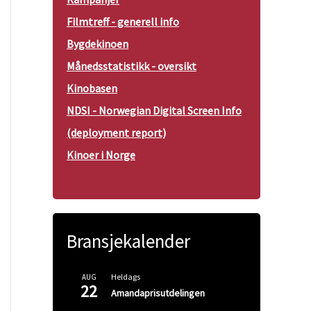
Filmtreff - generell info
Bygdekinoen
Månedsstatistikk - oversikt
Kinobasen
NDSI - Norwegian Digital Screen Info
(deployment report)
Kinoer i Norge
Bransjekalender
Heldags
AUG
22
Amandaprisutdelingen