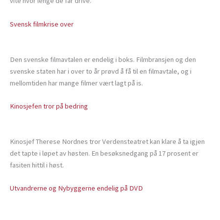
vite hvor lenge de får drive.
Svensk filmkrise over
Den svenske filmavtalen er endelig i boks. Filmbransjen og den
svenske staten har i over to år prøvd å få til en filmavtale, og i
mellomtiden har mange filmer vært lagt på is.
Kinosjefen tror på bedring
Kinosjef Therese Nordnes tror Verdensteatret kan klare å ta igjen
det tapte i løpet av høsten. En besøksnedgang på 17 prosent er
fasiten hittil i høst.
Utvandrerne og Nybyggerne endelig på DVD