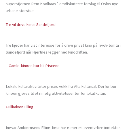
superstjernen Rem Koolhaas´ omdiskuterte forslag til Oslos nye
urbane storstue.
Tre vil drive kino i Sandefjord
Tre kjeder har vist interesse for å drive privat kino på Tivoli-tomta i
Sandefjord når Hjertnes legger ned kinodriften.
– Gamle-kinoen bør bli friscene
Lokale kulturaktiviteter prises vekk fra Alta kultursal. Derfor bør
kinoen gjøres til et rimelig aktivitetssenter for lokal kultur.
Gullkalven Elling
Ingvar Ambjørnsens Elling-figur har generert eventyrlige inntekter.