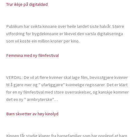
Trur ikkje på digitaldød
Publikum har svikta kinoane over heile landet siste halvår. Større
utfordring for bygdekinoane er likevel den varsla digitaliseringa
som vil koste ein million kroner per kino.
Femmina med ny filmfestival
VERDAL: De vil at flere kvinner skal lage film, bevisstgjøre kvinner
til å gjøre mer og " ufarliggjøre" kvinnelige regissører. Det er klart
for en ny filmfestival med store overraskelser, og kanskje kommer
det en ny " armbryterske"…
Barn skvetter av høy kinolyd
Kinoen får stadig klager fra barnefamilier som har opplevd at barn