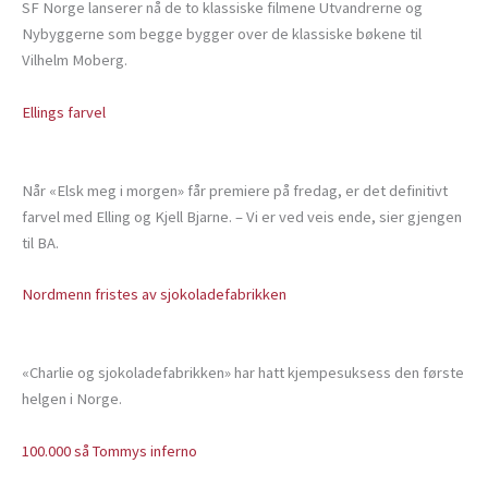
SF Norge lanserer nå de to klassiske filmene Utvandrerne og
Nybyggerne som begge bygger over de klassiske bøkene til
Vilhelm Moberg.
Ellings farvel
Når «Elsk meg i morgen» får premiere på fredag, er det definitivt
farvel med Elling og Kjell Bjarne. – Vi er ved veis ende, sier gjengen
til BA.
Nordmenn fristes av sjokoladefabrikken
«Charlie og sjokoladefabrikken» har hatt kjempesuksess den første
helgen i Norge.
100.000 så Tommys inferno