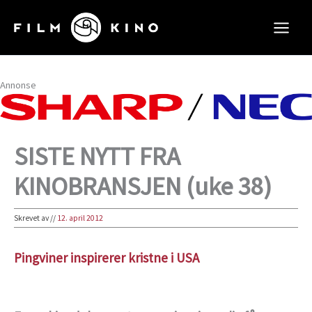
Hopp
rett
til
innholdet
Annonse
SISTE NYTT FRA
KINOBRANSJEN (uke 38)
Skrevet av
//
12. april 2012
Pingviner inspirerer kristne i USA