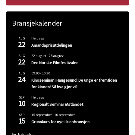
Bransjekalender
Heldags
AUG
22
Amandaprisutdelingen
22 august
-
28 august
AUG
22
Den Norske Filmfestivalen
09:00
-
10:30
AUG
24
Kinoseminar i Haugesund: De unge er fremtiden
for kinoen! Så hva gjør vi?
Heldags
SEP
10
Regionalt Seminar Østlandet
15 september
-
16 september
SEP
15
Grunnkurs for nye i kinobransjen
Vis kalender