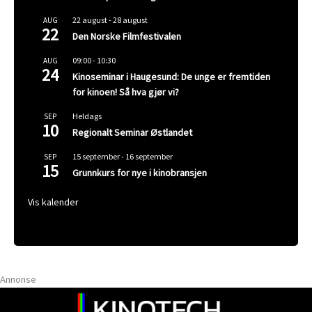
22 august
-
28 august
AUG
22
Den Norske Filmfestivalen
09:00
-
10:30
AUG
24
Kinoseminar i Haugesund: De unge er fremtiden
for kinoen! Så hva gjør vi?
Heldags
SEP
10
Regionalt Seminar Østlandet
15 september
-
16 september
SEP
15
Grunnkurs for nye i kinobransjen
Vis kalender
Annonse