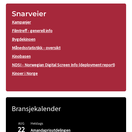
Snarveier
Kampanjer
Filmtreff - generell info
Bygdekinoen
Månedsstatistikk - oversikt
Kinobasen
NDSI - Norwegian Digital Screen Info (deployment report)
Kinoer i Norge
Bransjekalender
Heldags
AUG
22
Amandaprisutdelingen