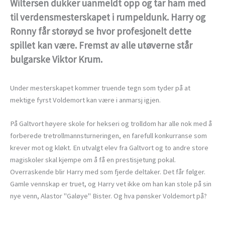
Wiltersen dukker uanmeldt opp og tar ham med
til verdensmesterskapet i rumpeldunk. Harry og
Ronny får storøyd se hvor profesjonelt dette
spillet kan være. Fremst av alle utøverne står
bulgarske Viktor Krum.
Under mesterskapet kommer truende tegn som tyder på at
mektige fyrst Voldemort kan være i anmarsj igjen.
På Galtvort høyere skole for hekseri og trolldom har alle nok med å
forberede tretrollmannsturneringen, en farefull konkurranse som
krever mot og kløkt. En utvalgt elev fra Galtvort og to andre store
magiskoler skal kjempe om å få en prestisjetung pokal.
Overraskende blir Harry med som fjerde deltaker. Det får følger.
Gamle vennskap er truet, og Harry vet ikke om han kan stole på sin
nye venn, Alastor "Galøye" Bister. Og hva pønsker Voldemort på?