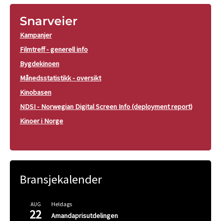
Snarveier
Kampanjer
Filmtreff - generell info
Bygdekinoen
Månedsstatistikk - oversikt
Kinobasen
NDSI - Norwegian Digital Screen Info (deployment report)
Kinoer i Norge
Bransjekalender
Heldags
AUG
22
Amandaprisutdelingen