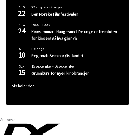
22 august
-
28 august
AUG
22
Den Norske Filmfestivalen
09:00
-
10:30
AUG
24
Kinoseminar i Haugesund: De unge er fremtiden
for kinoen! Så hva gjør vi?
Heldags
SEP
10
Regionalt Seminar Østlandet
15 september
-
16 september
SEP
15
Grunnkurs for nye i kinobransjen
Vis kalender
Annonse