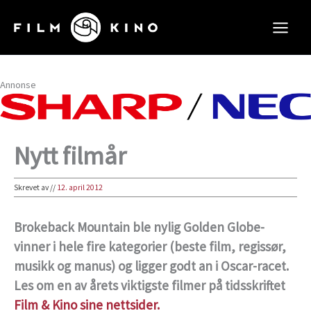
Hopp
rett
til
innholdet
Annonse
Nytt filmår
Skrevet av
//
12. april 2012
Brokeback Mountain ble nylig Golden Globe-
vinner i hele fire kategorier (beste film, regissør,
musikk og manus) og ligger godt an i Oscar-racet.
Les om en av årets viktigste filmer på tidsskriftet
Film & Kino sine nettsider.