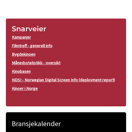
Snarveier
Kampanjer
Filmtreff - generell info
Bygdekinoen
Månedsstatistikk - oversikt
Kinobasen
NDSI - Norwegian Digital Screen Info (deployment report)
Kinoer i Norge
Bransjekalender