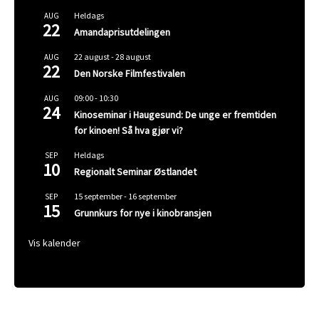
Heldags
AUG
22
Amandaprisutdelingen
22 august
-
28 august
AUG
22
Den Norske Filmfestivalen
09:00
-
10:30
AUG
24
Kinoseminar i Haugesund: De unge er fremtiden
for kinoen! Så hva gjør vi?
Heldags
SEP
10
Regionalt Seminar Østlandet
15 september
-
16 september
SEP
15
Grunnkurs for nye i kinobransjen
Vis kalender