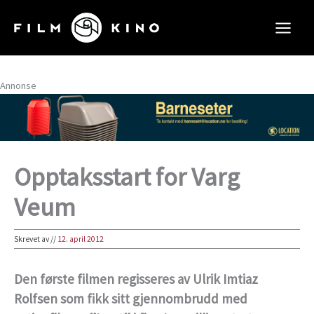
Hopp
rett
til
innholdet
Annonse
Opptaksstart for Varg
Veum
Skrevet av
//
12. april 2012
Den første filmen regisseres av Ulrik Imtiaz
Rolfsen som fikk sitt gjennombrudd med