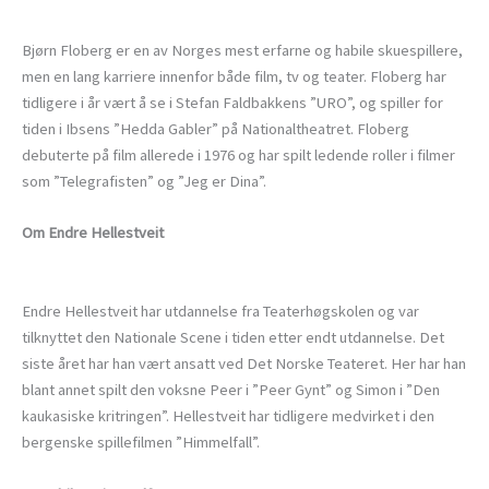
Bjørn Floberg er en av Norges mest erfarne og habile skuespillere,
men en lang karriere innenfor både film, tv og teater. Floberg har
tidligere i år vært å se i Stefan Faldbakkens ”URO”, og spiller for
tiden i Ibsens ”Hedda Gabler” på Nationaltheatret. Floberg
debuterte på film allerede i 1976 og har spilt ledende roller i filmer
som ”Telegrafisten” og ”Jeg er Dina”.
Om Endre Hellestveit
Endre Hellestveit har utdannelse fra Teaterhøgskolen og var
tilknyttet den Nationale Scene i tiden etter endt utdannelse. Det
siste året har han vært ansatt ved Det Norske Teateret. Her har han
blant annet spilt den voksne Peer i ”Peer Gynt” og Simon i ”Den
kaukasiske kritringen”. Hellestveit har tidligere medvirket i den
bergenske spillefilmen ”Himmelfall”.