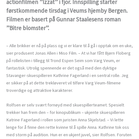
actionfilmen ”Izzat” i fjor. Innspilling starter
førstkommende tirsdag i Veums hjemby Bergen.
Filmen er basert på Gunnar Staalesens roman
”Bitre blomster”.
– Alle brikker er nå på plass og vi er klare til å gå i opptak om en uke,
sier produsent Jonas Allen i Miso Film. – At vi har fått Bjørn Floberg
på rollelisten i tillegg til Trond Espen Seim som Varg Veum, er
fantastisk. Utrolig spennende er det også med den dyktige
Stavanger-skuespilleren Kathrine Fagerland i en sentral rolle. Jeg
er sikker på at dette trekløveret vil tilføre Varg Veum-filmene
troverdige og attraktive karakterer.
Rolfsen er selv svært fornøyd med skuespillerteamet. Spesielt
trekker han frem den – for kinopublikum – ukjente skuespilleren
Katrine Fagerland i rollen som juristen Anna Skjelstad. – Vi lette
lenge for å finne den rette kvinne til å spille Anna. Kathrine tok oss
med storm på audition. Hun er en ukjent juvel, sier Rolfsen. Foruten