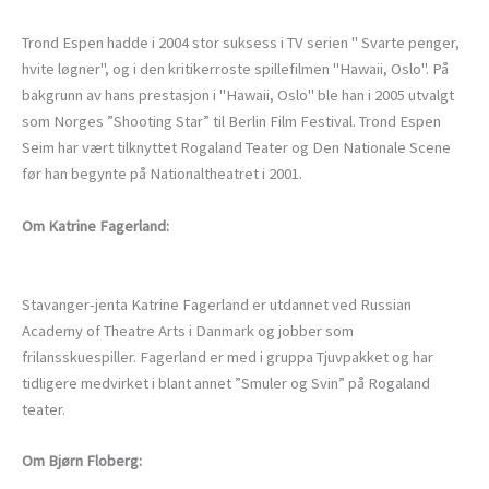
Trond Espen hadde i 2004 stor suksess i TV serien " Svarte penger,
hvite løgner", og i den kritikerroste spillefilmen "Hawaii, Oslo". På
bakgrunn av hans prestasjon i "Hawaii, Oslo" ble han i 2005 utvalgt
som Norges ”Shooting Star” til Berlin Film Festival. Trond Espen
Seim har vært tilknyttet Rogaland Teater og Den Nationale Scene
før han begynte på Nationaltheatret i 2001.
Om Katrine Fagerland:
Stavanger-jenta Katrine Fagerland er utdannet ved Russian
Academy of Theatre Arts i Danmark og jobber som
frilansskuespiller. Fagerland er med i gruppa Tjuvpakket og har
tidligere medvirket i blant annet ”Smuler og Svin” på Rogaland
teater.
Om Bjørn Floberg: