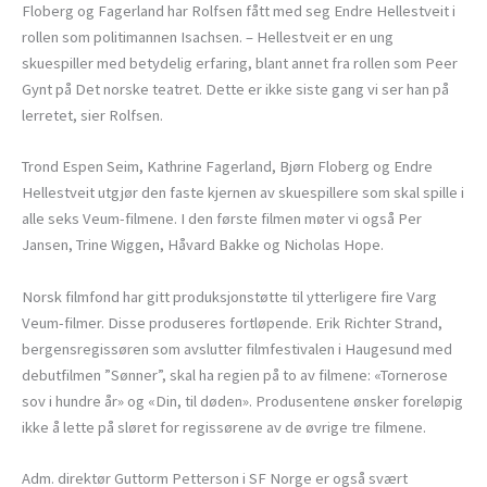
Floberg og Fagerland har Rolfsen fått med seg Endre Hellestveit i
rollen som politimannen Isachsen. – Hellestveit er en ung
skuespiller med betydelig erfaring, blant annet fra rollen som Peer
Gynt på Det norske teatret. Dette er ikke siste gang vi ser han på
lerretet, sier Rolfsen.
Trond Espen Seim, Kathrine Fagerland, Bjørn Floberg og Endre
Hellestveit utgjør den faste kjernen av skuespillere som skal spille i
alle seks Veum-filmene. I den første filmen møter vi også Per
Jansen, Trine Wiggen, Håvard Bakke og Nicholas Hope.
Norsk filmfond har gitt produksjonstøtte til ytterligere fire Varg
Veum-filmer. Disse produseres fortløpende. Erik Richter Strand,
bergensregissøren som avslutter filmfestivalen i Haugesund med
debutfilmen ”Sønner”, skal ha regien på to av filmene: «Tornerose
sov i hundre år» og «Din, til døden». Produsentene ønsker foreløpig
ikke å lette på sløret for regissørene av de øvrige tre filmene.
Adm. direktør Guttorm Petterson i SF Norge er også svært