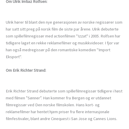
Om Ulrik Imtiaz Rolfsen:
Ulrik hører til blant den nye generasjonen av norske regissører som
har satt sitt preg på norsk film de siste par årene. Ulrik debuterte
som spillefilmregissør med actionfilmen "Izzat" i 2005. Rolfsen har
tidligere laget en rekke reklamefilmer og musikkvideoer. I fjor var
han også medregissør på den romantiske komedien "Import
Eksport".
Om Erik Richter Strand:
Erik Richter Strand debuterte som spillefilmregissør tidligere i høst
med filmen ”Sønner”. Han kommer fra Bergen og er utdannet
filmregissør ved Den norske filmskolen. Hans kort- og
reklamefilmer har hentet hjem priser fra flere internasjonale
filmfestivaler, blant andre Cinequest i San Jose og Cannes Lions.