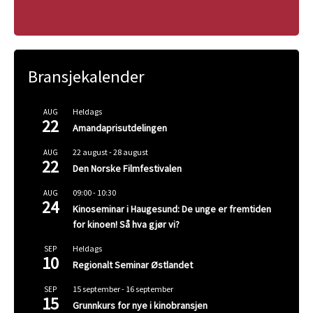
Bransjekalender
Heldags
AUG
22
Amandaprisutdelingen
22 august
-
28 august
AUG
22
Den Norske Filmfestivalen
09:00
-
10:30
AUG
24
Kinoseminar i Haugesund: De unge er fremtiden
for kinoen! Så hva gjør vi?
Heldags
SEP
10
Regionalt Seminar Østlandet
15 september
-
16 september
SEP
15
Grunnkurs for nye i kinobransjen