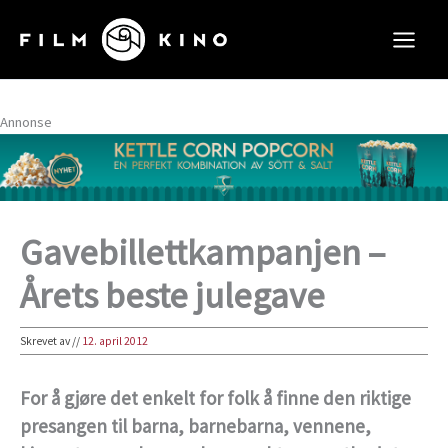
Hopp
rett
til
innholdet
Annonse
Gavebillettkampanjen –
Årets beste julegave
Skrevet av
//
12. april 2012
For å gjøre det enkelt for folk å finne den riktige
presangen til barna, barnebarna, vennene,