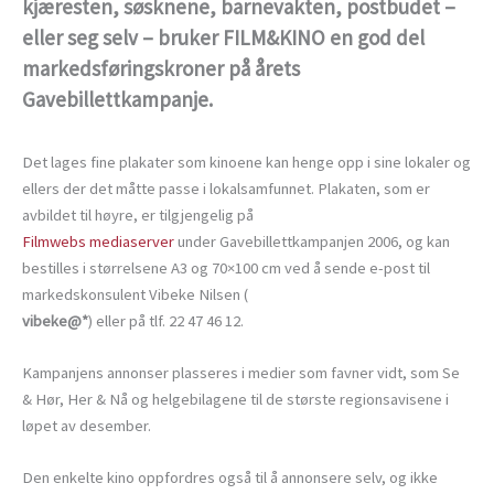
kjæresten, søsknene, barnevakten, postbudet –
eller seg selv – bruker FILM&KINO en god del
markedsføringskroner på årets
Gavebillettkampanje.
Det lages fine plakater som kinoene kan henge opp i sine lokaler og
ellers der det måtte passe i lokalsamfunnet. Plakaten, som er
avbildet til høyre, er tilgjengelig på
Filmwebs mediaserver
under Gavebillettkampanjen 2006, og kan
bestilles i størrelsene A3 og 70×100 cm ved å sende e-post til
markedskonsulent Vibeke Nilsen (
vibeke@*
) eller på tlf. 22 47 46 12.
Kampanjens annonser plasseres i medier som favner vidt, som Se
& Hør, Her & Nå og helgebilagene til de største regionsavisene i
løpet av desember.
Den enkelte kino oppfordres også til å annonsere selv, og ikke