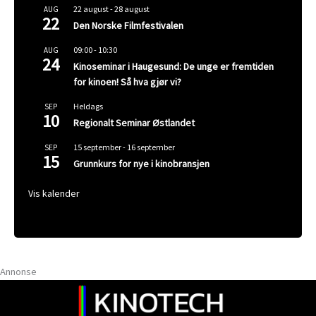
22 august
-
28 august
AUG
22
Den Norske Filmfestivalen
09:00
-
10:30
AUG
24
Kinoseminar i Haugesund: De unge er fremtiden
for kinoen! Så hva gjør vi?
Heldags
SEP
10
Regionalt Seminar Østlandet
15 september
-
16 september
SEP
15
Grunnkurs for nye i kinobransjen
Vis kalender
Annonse