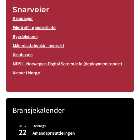
Snarveier
Kampanjer
Filmtreff - generell info
Bygdekinoen
Månedsstatistikk - oversikt
Kinobasen
NDSI - Norwegian Digital Screen Info (deployment report)
Kinoer i Norge
Bransjekalender
Heldags
AUG
22
Amandaprisutdelingen