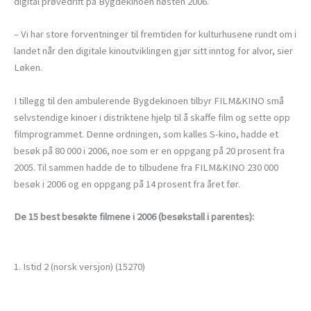
digital prøvedrift på Bygdekinoen høsten 2006.
– Vi har store forventninger til fremtiden for kulturhusene rundt om i
landet når den digitale kinoutviklingen gjør sitt inntog for alvor, sier
Løken.
I tillegg til den ambulerende Bygdekinoen tilbyr FILM&KINO små
selvstendige kinoer i distriktene hjelp til å skaffe film og sette opp
filmprogrammet. Denne ordningen, som kalles S-kino, hadde et
besøk på 80 000 i 2006, noe som er en oppgang på 20 prosent fra
2005. Til sammen hadde de to tilbudene fra FILM&KINO 230 000
besøk i 2006 og en oppgang på 14 prosent fra året før.
De 15 best besøkte filmene i 2006 (besøkstall i parentes):
1. Istid 2 (norsk versjon) (15270)