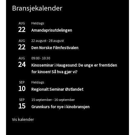
Bransjekalender
Heldags
AUG
22
Amandaprisutdelingen
22 august
-
28 august
AUG
22
Den Norske Filmfestivalen
09:00
-
10:30
AUG
24
Kinoseminar i Haugesund: De unge er fremtiden
for kinoen! Så hva gjør vi?
Heldags
SEP
10
Regionalt Seminar Østlandet
15 september
-
16 september
SEP
15
Grunnkurs for nye i kinobransjen
Vis kalender