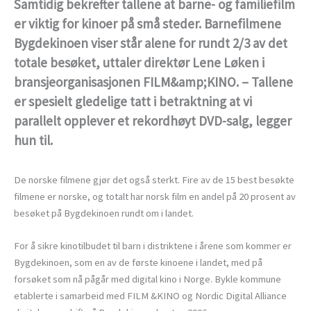
Samtidig bekrefter tallene at barne- og familiefilm
er viktig for kinoer på små steder. Barnefilmene
Bygdekinoen viser står alene for rundt 2/3 av det
totale besøket, uttaler direktør Lene Løken i
bransjeorganisasjonen FILM&amp;KINO. – Tallene
er spesielt gledelige tatt i betraktning at vi
parallelt opplever et rekordhøyt DVD-salg, legger
hun til.
De norske filmene gjør det også sterkt. Fire av de 15 best besøkte
filmene er norske, og totalt har norsk film en andel på 20 prosent av
besøket på Bygdekinoen rundt om i landet.
For å sikre kinotilbudet til barn i distriktene i årene som kommer er
Bygdekinoen, som en av de første kinoene i landet, med på
forsøket som nå pågår med digital kino i Norge. Bykle kommune
etablerte i samarbeid med FILM &KINO og Nordic Digital Alliance