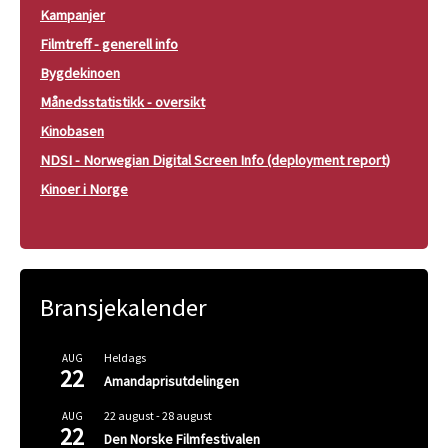
Kampanjer
Filmtreff - generell info
Bygdekinoen
Månedsstatistikk - oversikt
Kinobasen
NDSI - Norwegian Digital Screen Info (deployment report)
Kinoer i Norge
Bransjekalender
Heldags
AUG
22
Amandaprisutdelingen
22 august
-
28 august
AUG
22
Den Norske Filmfestivalen