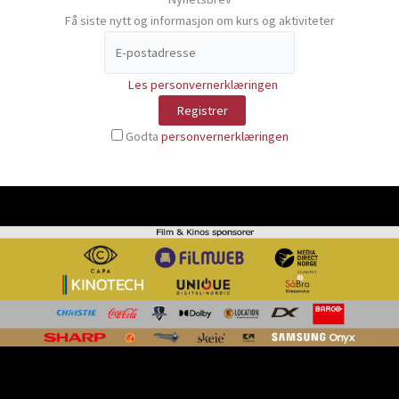
Få siste nytt og informasjon om kurs og aktiviteter
Les personvernerklæringen
Godta
personvernerklæringen