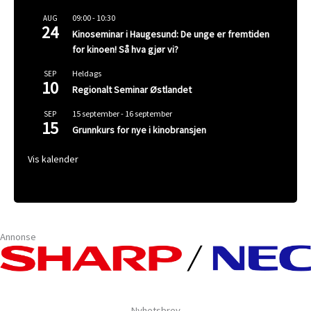
09:00
-
10:30
AUG
24
Kinoseminar i Haugesund: De unge er fremtiden
for kinoen! Så hva gjør vi?
Heldags
SEP
10
Regionalt Seminar Østlandet
15 september
-
16 september
SEP
15
Grunnkurs for nye i kinobransjen
Vis kalender
Annonse
Nyhetsbrev