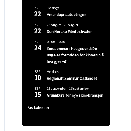
Heldags
AUG
22
Amandaprisutdelingen
22 august
-
28 august
AUG
22
Den Norske Filmfestivalen
09:00
-
10:30
AUG
24
Kinoseminar i Haugesund: De
unge er fremtiden for kinoen! Så
hva gjør vi?
Heldags
SEP
10
Regionalt Seminar Østlandet
15 september
-
16 september
SEP
15
Grunnkurs for nye i kinobransjen
Vis kalender