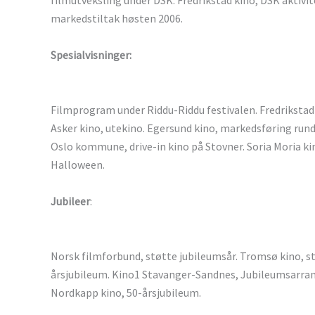
filmutveksling under DSK. Fredrikstad kino, DSK aktivi
markedstiltak høsten 2006.
Spesialvisninger:
Filmprogram under Riddu-Riddu festivalen. Fredrikstad 
Asker kino, utekino. Egersund kino, markedsføring rundt
Oslo kommune, drive-in kino på Stovner. Soria Moria kin
Halloween.
Jubileer
:
Norsk filmforbund, støtte jubileumsår. Tromsø kino, s
årsjubileum. Kino1 Stavanger-Sandnes, Jubileumsarra
Nordkapp kino, 50-årsjubileum.