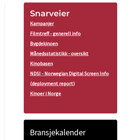
Snarveier
Kampanjer
Filmtreff - generell info
Bygdekinoen
Månedsstatistikk - oversikt
Kinobasen
NDSI - Norwegian Digital Screen Info
(deployment report)
Kinoer i Norge
Bransjekalender