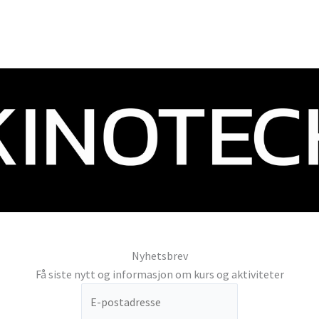
Nyhetsbrev
Få siste nytt og informasjon om kurs og aktiviteter