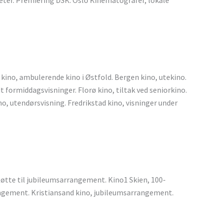
teter. Premiering DSK. Oslo Kinematografer, lokale
kino, ambulerende kino i Østfold. Bergen kino, utekino.
 formiddagsvisninger. Florø kino, tiltak ved seniorkino.
o, utendørsvisning. Fredrikstad kino, visninger under
tøtte til jubileumsarrangement. Kino1 Skien, 100-
ngement. Kristiansand kino, jubileumsarrangement.