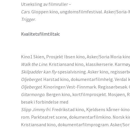
Utveksling av filmruller –
Cars
. Gloppen kino, ungdomsfilmfestival. Asker/Soria-
Trigger
.
Kvalitetsfilmtiltak:
Kino1 Skien, Prosjekt Ibsen kino, Asker/Soria Moria kin
Walk the Line
. Kristiansand kino, klassikerserie. Karmøy 
Skilpadder kan fly
-spesialvisning. Asker kino, regissør
Oljeberget
. Harstad kino, dokumentarfilmhelg. Verdal 
Oljeberget
. Kinoringen Vest-Finnmark. Regissørbesøk. O
Gitarmongo
. Bergen kino, kortfilmprosjekt. Mosjøen, R
besøk i forbindelse med
Slipp Jimmy fri
. Fredrikstad kino, Kjeldsens kårner-kin
rom. Parkteatret scene, dokumentarfilmkino. Norsk kin
Kristiansand kino, dokumentarfilmprogram. Asker/Soria 