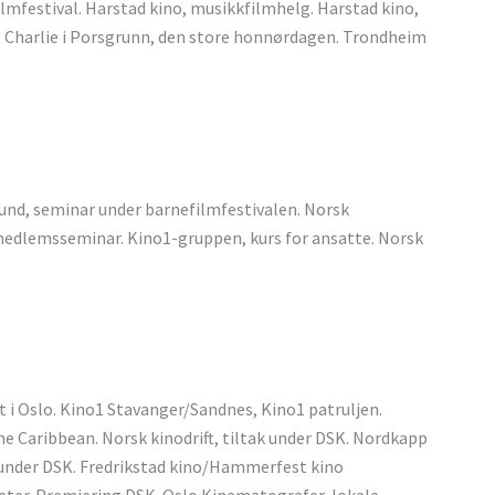
ilmfestival. Harstad kino, musikkfilmhelg. Harstad kino,
t Charlie i Porsgrunn, den store honnørdagen. Trondheim
und, seminar under barnefilmfestivalen. Norsk
medlemsseminar. Kino1-gruppen, kurs for ansatte. Norsk
t i Oslo. Kino1 Stavanger/Sandnes, Kino1 patruljen.
he Caribbean. Norsk kinodrift, tiltak under DSK. Nordkapp
r under DSK. Fredrikstad kino/Hammerfest kino